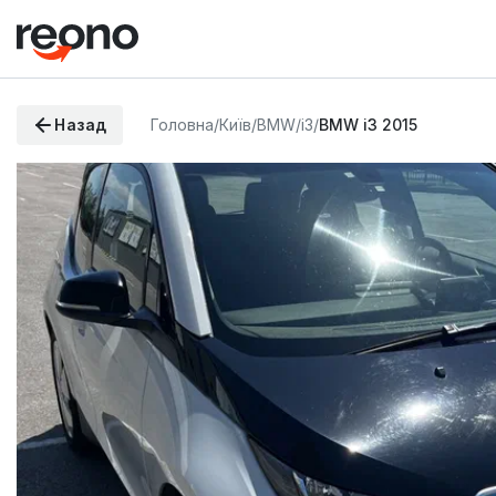
Назад
Головна
/
Київ
/
BMW
/
i3
/
BMW i3 2015