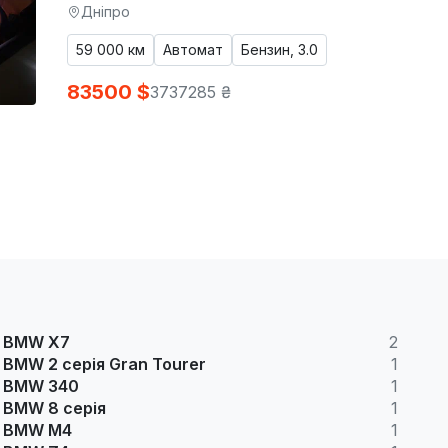
Дніпро
59 000 км
Автомат
Бензин, 3.0
83500 $
3737285 ₴
BMW X7
2
BMW 2 серія Gran Tourer
1
BMW 340
1
BMW 8 серія
1
BMW M4
1