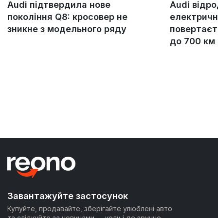
Audi підтвердила нове
Audi відр
покоління Q8: кросовер не
електричн
зникне з модельного ряду
повертаєт
до 700 км
Завантажуйте застосунок
Купуйте, продавайте, зберігайте улюблені авто
та слідкуйте за новинами — коли і де зручно.