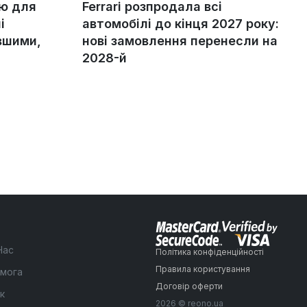
ію для
Ferrari розпродала всі
і
автомобілі до кінця 2027 року:
вшими,
нові замовлення перенесли на
2028-й
Нас
Політика конфіденційності
Правила користування
мога
Договір оферти
к
2026 © reono.ua