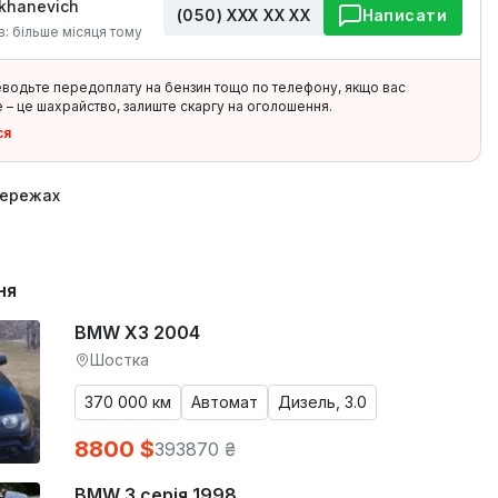
ukhanevich
(050) ХХХ ХХ ХХ
Написати
в: більше місяця тому
еводьте передоплату на бензин тощо по телефону, якщо вас
 – це шахрайство, залиште скаргу на оголошення.
ся
мережах
ня
BMW X3 2004
Шостка
370 000 км
Автомат
Дизель, 3.0
8800 $
393870 ₴
BMW 3 серія 1998