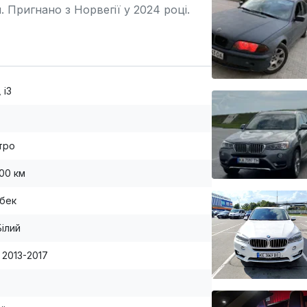
Пригнано з Норвегії у 2024 році.
 i3
тро
000 км
бек
Білий
1) 2013-2017