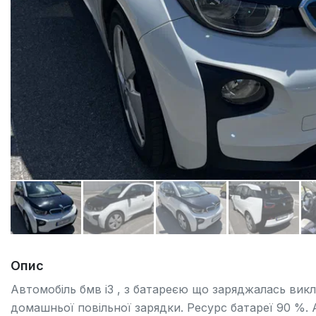
Опис
Автомобіль бмв і3 , з батареєю що заряджалась вик
домашньої повільної зарядки. Ресурс батареї 90 %. Ав