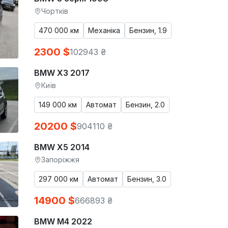
Чортків
470 000 км
Механіка
Бензин, 1.9
2300 $
102943 ₴
BMW X3 2017
Київ
149 000 км
Автомат
Бензин, 2.0
20200 $
904110 ₴
BMW X5 2014
Запоріжжя
297 000 км
Автомат
Бензин, 3.0
14900 $
666893 ₴
BMW M4 2022