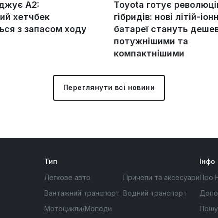
оджує A2:
Toyota готує революц
ий хетчбек
гібридів: нові літій-іонн
ься з запасом ходу
батареї стануть деше
потужнішими та
компактнішими
Переглянути всі новини
Тип
Інфо
Легкове авто
Причепи та аксесуари
Про 
Вантажний транспорт
Водний транспорт
Допо
Мотоцикли/Мопеди
Пошу