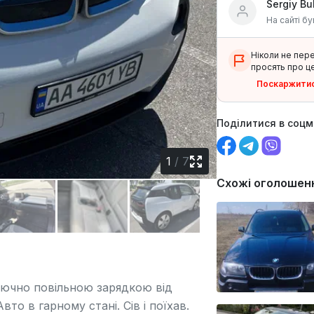
Sergiy B
На сайті бу
Ніколи не пер
просять про це
Поскаржити
Поділитися в соц
1
/
7
Схожі оголошен
лючно повільною зарядкою від
то в гарному стані. Сів і поїхав.