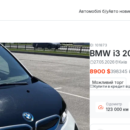
Автомобілі б/у
Авто нови
ID: 101873
BMW i3 2
27.05.2026
Київ
8900 $
398345 
Можливий торг
Купити в кредит ві
Одометр
123 000 км