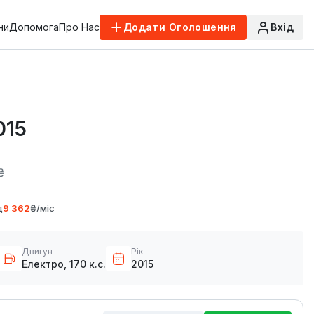
ни
Допомога
Про Нас
Додати Оголошення
Вхід
015
₴
д
9 362
₴/міс
Двигун
Рік
Електро, 170 к.с.
2015