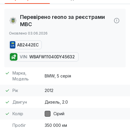
Перевірено reono за реєстрами
МВС
Оновлено 03.06.2026
AB2442EC
UA
VIN:
WBAFW11040DY45632
Марка,
BMW, 5 серія
Модель
Рік
2012
Двигун
Дизель, 2.0
Колір
Сірий
Пробіг
350 000 км