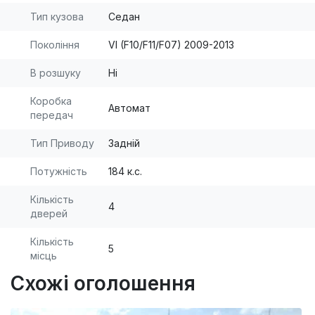
Тип кузова
Седан
Покоління
VI (F10/F11/F07) 2009-2013
В розшуку
Ні
Коробка
Автомат
передач
Тип Приводу
Задній
Потужність
184 к.с.
Кількість
4
дверей
Кількість
5
місць
Схожі оголошення