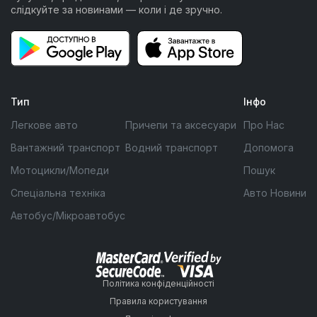
слідкуйте за новинами — коли і де зручно.
Тип
Інфо
Легкове авто
Причепи та аксесуари
Про Нас
Вантажний транспорт
Водний транспорт
Допомога
Мотоцикли/Мопеди
Пошук
Спеціальна техніка
Авто Новини
Автобус/Мікроавтобус
Політика конфіденційності
Правила користування