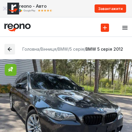
reono - Авто
Завантажити
Головна
/
Вінниця
/
BMW
/
5 серія
/
BMW 5 серія 2012