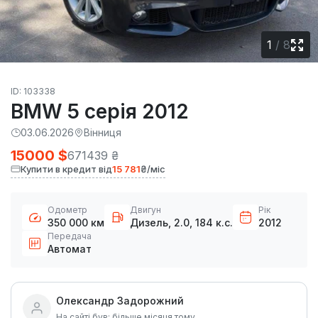
1
/
8
ID: 103338
BMW 5 серія 2012
03.06.2026
Вінниця
15000 $
671439 ₴
Купити в кредит від
15 781
₴/міс
Одометр
Двигун
Рік
350 000 км
Дизель, 2.0, 184 к.с.
2012
Передача
Автомат
Олександр Задорожний
На сайті був: більше місяця тому