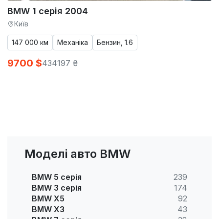
BMW 1 серія 2004
Київ
147 000 км
Механіка
Бензин, 1.6
9700 $
434197 ₴
Моделі авто BMW
BMW 5 серія
239
BMW 3 серія
174
BMW X5
92
BMW X3
43