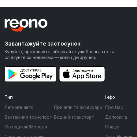
Завантажуйте застосунок
Купуйте, продавайте, зберігайте улюблені авто та
слідкуйте за новинами — коли і де зручно.
Тип
Інфо
Легкове авто
Причепи та аксесуари
Про Нас
Вантажний транспорт
Водний транспорт
Допомога
Мотоцикли/Мопеди
Пошук
Спеціальна техніка
Авто Новини