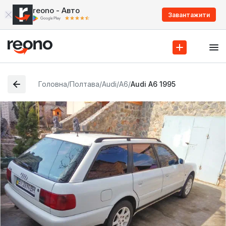
reono - Авто
Завантажити
Головна
/
Полтава
/
Audi
/
A6
/
Audi A6 1995