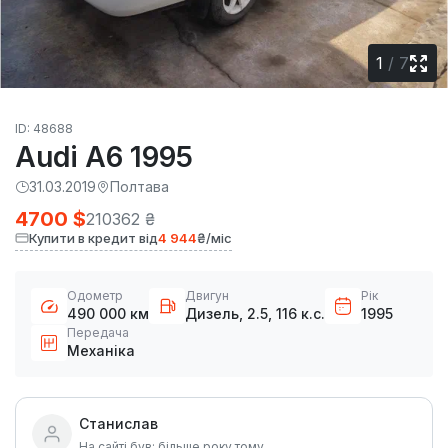
1
/
7
ID: 48688
Audi A6 1995
31.03.2019
Полтава
4700 $
210362 ₴
Купити в кредит від
4 944
₴/міс
Одометр
Двигун
Рік
490 000 км
Дизель, 2.5, 116 к.с.
1995
Передача
Механіка
Станислав
На сайті був: більше року тому