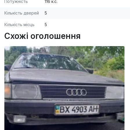
Потужність
116 к.с.
Кількість дверей
5
Кількість місць
5
Схожі оголошення