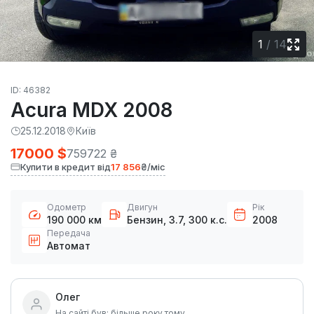
1
/
14
ID: 46382
Acura MDX 2008
25.12.2018
Київ
17000 $
759722 ₴
Купити в кредит від
17 856
₴/міс
Одометр
Двигун
Рік
190 000 км
Бензин, 3.7, 300 к.с.
2008
Передача
Автомат
Олег
На сайті був: більше року тому