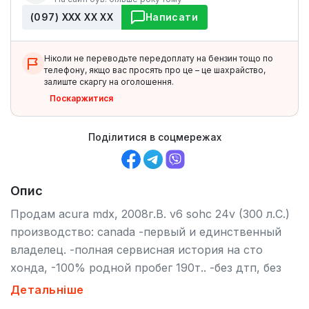
(097) ХХХ ХХ ХХ
Написати
Ніколи не переводьте передоплату на бензин тощо по
телефону, якщо вас просять про це – це шахрайство,
залиште скаргу на оголошення.
Поскаржитися
Поділитися в соцмережах
Опис
Продам acura mdx, 2008г.В. v6 sohc 24v (300 л.С.)
производство: canada -первый и единственный
владелец. -полная сервисная история на сто
хонда, -100% родной пробег 190т.. -без дтп, без
подкрасов. -бережное использование. Вторая
Детальніше
машина в семье. -дополнительно установлено в