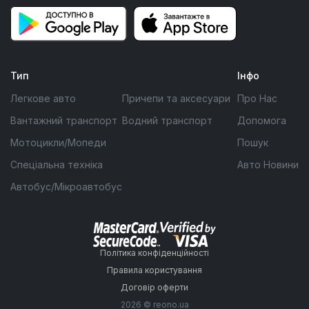
Тип
Інфо
Легкове авто
Причепи та аксесуари
Про Нас
Вантажний транспорт
Водний транспорт
Допомога
Мотоцикли/Мопеди
Пошук
Спеціальна техніка
Авто Новини
Автобус/Мікроавтобус
Політика конфіденційності
Правила користування
Договір оферти
2026 © reono.ua