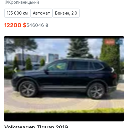
Кропивницький
135 000 км
Автомат
Бензин, 2.0
12200 $
546046 ₴
Volkswagen Tiguan 2019