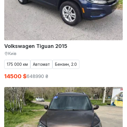
Volkswagen Tiguan 2015
Київ
175 000 км
Автомат
Бензин, 2.0
14500 $
648990 ₴