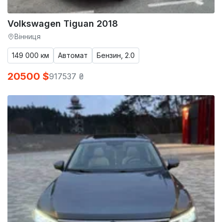
Volkswagen Tiguan 2018
Вінниця
149 000 км
Автомат
Бензин, 2.0
20500 $
917537 ₴