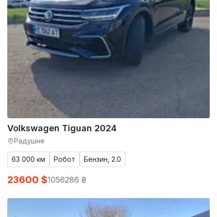
Volkswagen Tiguan 2024
Радушне
63 000 км
Робот
Бензин, 2.0
23600 $
1056286 ₴