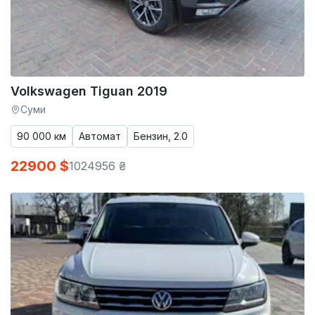
Volkswagen Tiguan 2019
Суми
90 000 км
Автомат
Бензин, 2.0
22900 $
1024956 ₴