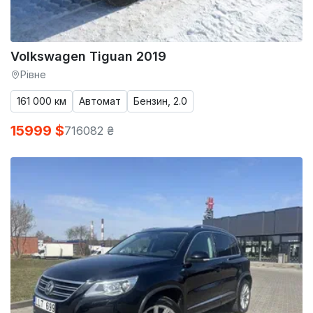
Volkswagen Tiguan 2019
Рівне
161 000 км
Автомат
Бензин, 2.0
15999 $
716082 ₴