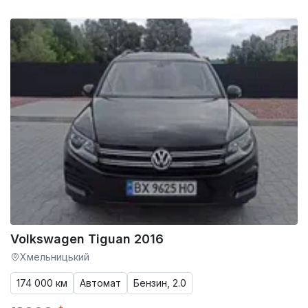
Volkswagen Tiguan 2016
Хмельницький
174 000 км
Автомат
Бензин, 2.0