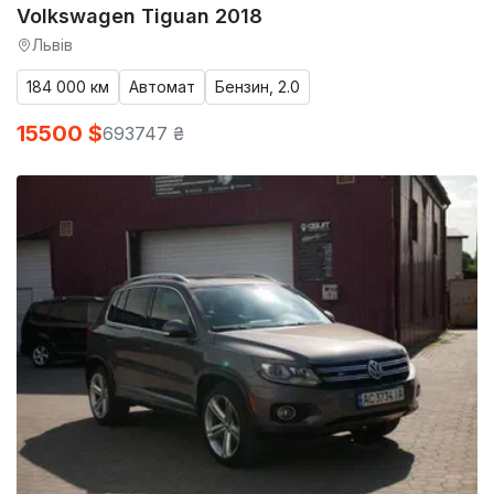
Volkswagen Tiguan 2018
Львів
184 000 км
Автомат
Бензин, 2.0
15500 $
693747 ₴