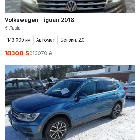
Volkswagen Tiguan 2018
Львів
143 000 км
Автомат
Бензин, 2.0
18300 $
819070 ₴