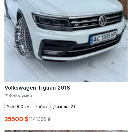
Volkswagen Tiguan 2018
Володимир
255 000 км
Робот
Дизель, 2.0
25500 $
1141326 ₴