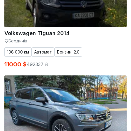
Volkswagen Tiguan 2014
Бердичів
108 000 км
Автомат
Бензин, 2.0
11000 $
492337 ₴