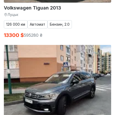
Volkswagen Tiguan 2013
Луцьк
126 000 км
Автомат
Бензин, 2.0
13300 $
595280 ₴