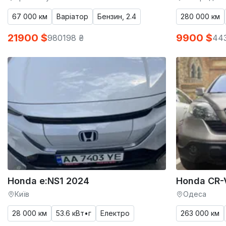
67 000 км
Варіатор
Бензин, 2.4
280 000 км
21900 $
9900 $
980198 ₴
443
Honda e:NS1 2024
Honda CR-
Київ
Одеса
28 000 км
53.6 кВт•г
Електро
263 000 км