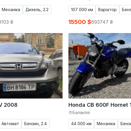
Механіка
Дизель, 2.2
107 000 км
Варіатор
Бенз
15500 $
103 ₴
693747 ₴
V 2008
Honda CB 600F Hornet 
Балаклія
Автомат
Бензин, 2.4
44 000 км
Механіка
Бенз