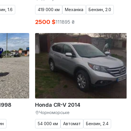
ин, 1.6
419 000 км
Механіка
Бензин, 2.0
2500 $
111895 ₴
1998
Honda CR-V 2014
Чорноморське
ин
54 000 км
Автомат
Бензин, 2.4