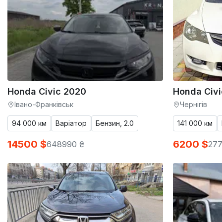
Honda Civic 2020
Honda Civ
Івано-Франківськ
Чернігів
94 000 км
Варіатор
Бензин, 2.0
141 000 км
14500 $
6200 $
648990 ₴
277