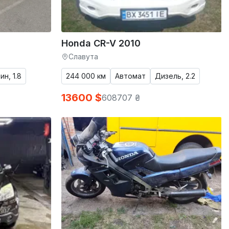
Honda CR-V 2010
Славута
ин, 1.8
244 000 км
Автомат
Дизель, 2.2
13600 $
608707 ₴