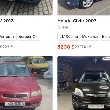
V 2013
Honda Civic 2007
Київ
Автомат
Бензин, 2.4
217 000 км
Механіка
Бенз
5200 $
8223 ₴
232741 ₴