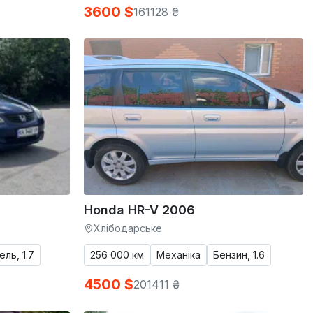
3600 $
161128 ₴
Honda HR-V 2006
Хлібодарське
ль, 1.7
256 000 км
Механіка
Бензин, 1.6
4500 $
201411 ₴