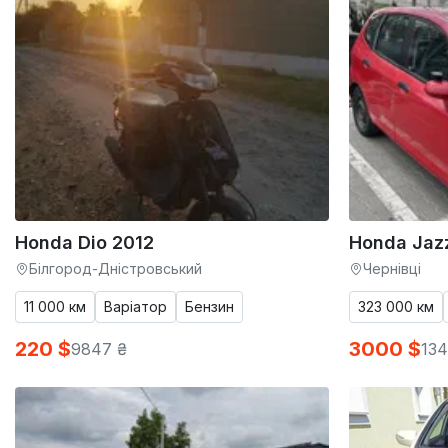
Honda Dio 2012
Honda Jaz
Білгород-Дністровський
Чернівці
11 000 км
Варіатор
Бензин
323 000 км
220 $
3000 $
9847 ₴
134