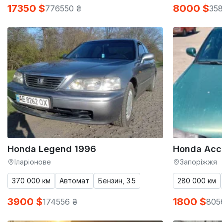
17350 $
8000 $
776550 ₴
35
Honda Legend 1996
Honda Acc
Іларіонове
Запоріжжя
370 000 км
Автомат
Бензин, 3.5
280 000 км
3900 $
1800 $
174556 ₴
805