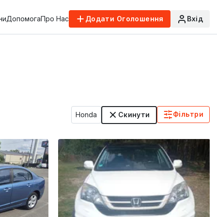
ни
Допомога
Про Нас
Додати Оголошення
Вхід
Фільтри
Honda
Скинути