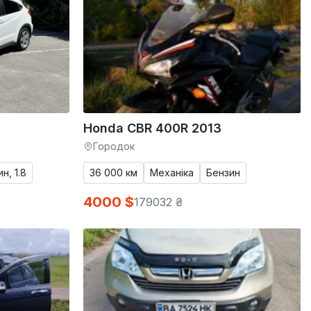
Honda CBR 400R 2013
Городок
н, 1.8
36 000 км
Механіка
Бензин
4000 $
179032 ₴