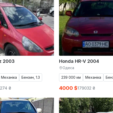
z 2003
Honda HR-V 2004
Одеса
Механіка
Бензин, 1.3
239 000 км
Механіка
Бенз
4000 $
274 ₴
179032 ₴