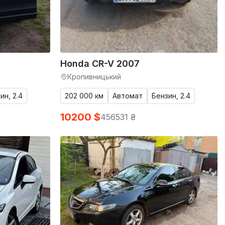
Honda CR-V 2007
Кропивницький
ин, 2.4
202 000 км
Автомат
Бензин, 2.4
10200 $
456531 ₴