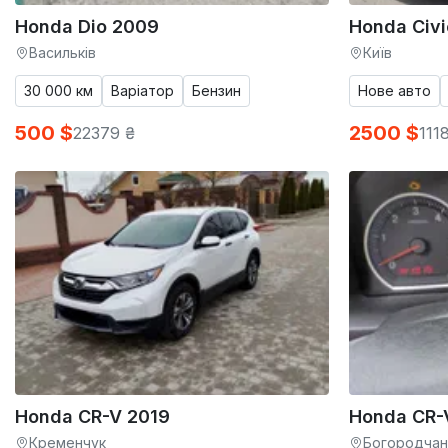
Honda Dio 2009
Honda Civi
Васильків
Київ
30 000 км
Варіатор
Бензин
Нове авто
500 $
2500 $
22379 ₴
111
Honda CR-V 2019
Honda CR-
Кременчук
Богородчан