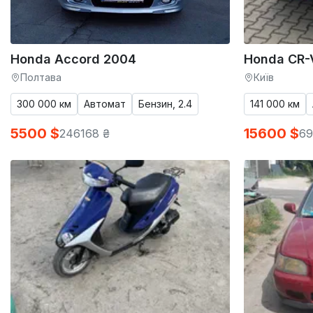
Honda Accord 2004
Honda CR-
Полтава
Київ
300 000 км
Автомат
Бензин, 2.4
141 000 км
5500 $
15600 $
246168 ₴
69