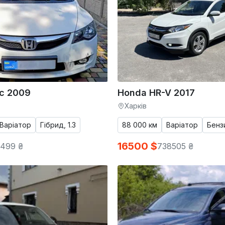
ic 2009
Honda HR-V 2017
Харків
Варіатор
Гібрид, 1.3
88 000 км
Варіатор
Бензи
16500 $
499 ₴
738505 ₴