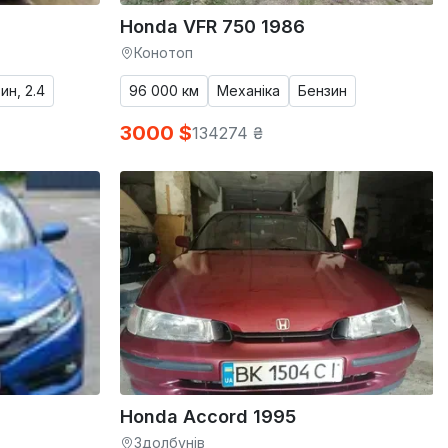
Honda VFR 750 1986
Конотоп
ин, 2.4
96 000 км
Механіка
Бензин
3000 $
134274 ₴
Honda Accord 1995
Здолбунів