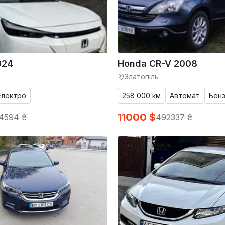
024
Honda CR-V 2008
Златопіль
Електро
258 000 км
Автомат
Бенз
11000 $
4594 ₴
492337 ₴