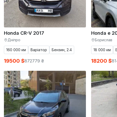
Honda CR-V 2017
Honda e 2
Дніпро
Борислав
160 000 км
Варіатор
Бензин, 2.4
18 000 км
19500 $
18200 $
872779 ₴
81