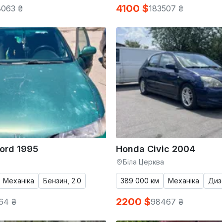
4100 $
8063 ₴
183507 ₴
ord 1995
Honda Civic 2004
Біла Церква
Механіка
Бензин, 2.0
389 000 км
Механіка
Дизе
2200 $
64 ₴
98467 ₴