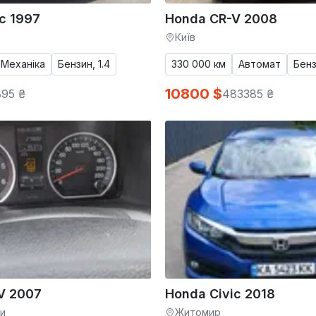
c 1997
Honda CR-V 2008
Київ
Механіка
Бензин, 1.4
330 000 км
Автомат
Бенз
10800 $
895 ₴
483385 ₴
V 2007
Honda Civic 2018
и
Житомир