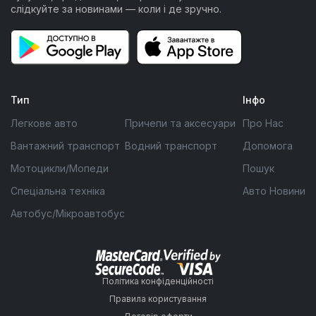
слідкуйте за новинами — коли і де зручно.
Тип
Інфо
Легкове авто
Причепи та аксесуари
Про Нас
Вантажний транспорт
Водний транспорт
Допомога
Мотоцикли/Мопеди
Пошук
Спеціальна техніка
Авто Новини
Автобус/Мікроавтобус
Політика конфіденційності
Правила користування