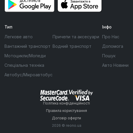
Тип
Інфо
Легкове авто
Причепи та аксесуари
Про Нас
Вантажний транспорт
Водний транспорт
Допомога
Мотоцикли/Мопеди
Пошук
Спеціальна техніка
Авто Новини
Автобус/Мікроавтобус
Політика конфіденційності
Правила користування
Договір оферти
2026 © reono.ua