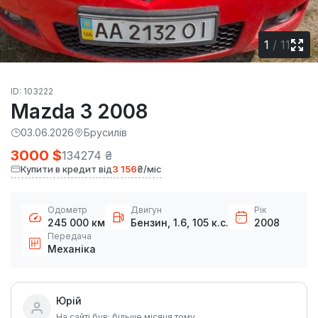
1
/
11
ID: 103222
Mazda 3 2008
03.06.2026
Брусилів
3000 $
134274 ₴
Купити в кредит від
3 156
₴/міс
Одометр
Двигун
Рік
245 000 км
Бензин, 1.6, 105 к.с.
2008
Передача
Механіка
Юрій
На сайті був: більше місяця тому