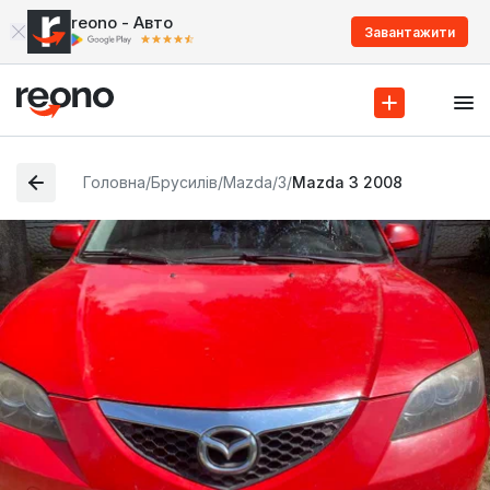
reono - Авто
Завантажити
Головна
/
Брусилів
/
Mazda
/
3
/
Mazda 3 2008