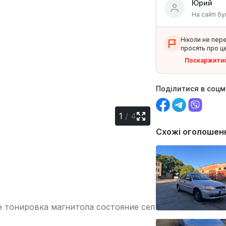
Юрий
На сайті бу
Ніколи не пер
просять про це
Поскаржити
Поділитися в соц
1
/
4
Схожі оголошен
е тонировка магнитола состояние сел