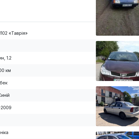
1102 «Таврія»
н, 1.2
00 км
бек
Синій
-2009
ніка