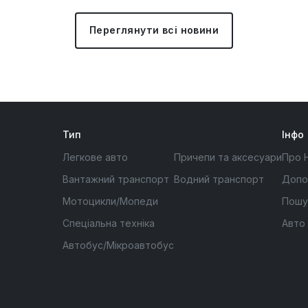
Переглянути всі новини
Тип
Інфо
Легкове авто
Причепи та аксесуари
Про 
Вантажний транспорт
Водний транспорт
Допо
Мотоцикли/Мопеди
Пошу
Спеціальна техніка
Авто
Автобус/Мікроавтобус