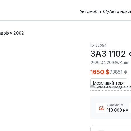
Автомобілі б/у
Авто нови
аврія» 2002
ID: 25054
ЗАЗ 1102 
06.04.2016
Київ
1650 $
73851 ₴
Можливий торг
Купити в кредит ві
Одометр
110 000 км