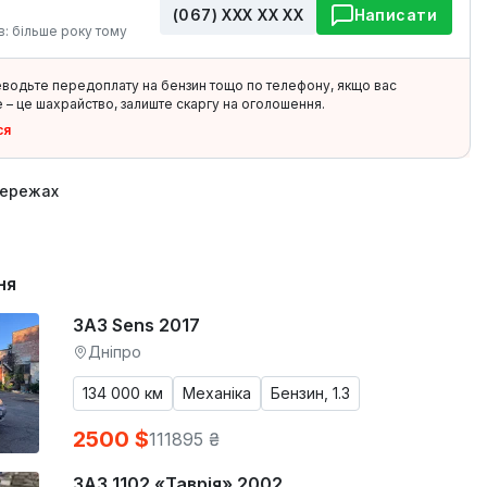
(067) ХХХ ХХ ХХ
Написати
в: більше року тому
еводьте передоплату на бензин тощо по телефону, якщо вас
 – це шахрайство, залиште скаргу на оголошення.
ся
мережах
ня
ЗАЗ Sens 2017
Дніпро
134 000 км
Механіка
Бензин, 1.3
2500 $
111895 ₴
ЗАЗ 1102 «Таврія» 2002