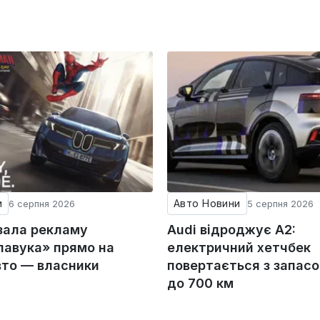
и
Авто Новини
6 серпня 2026
5 серпня 2026
зала рекламу
Audi відроджує A2:
авука» прямо на
електричний хетчбек
вто — власники
повертається з запас
до 700 км