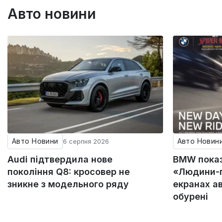
Авто новини
Авто Новини
Авто Новин
6 серпня 2026
Audi підтвердила нове
BMW пока
покоління Q8: кросовер не
«Людини-п
зникне з модельного ряду
екранах а
обурені