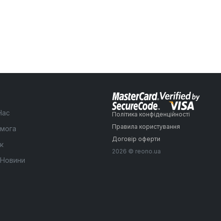
Нас
Політика конфіденційності
Правила користування
мога
Договір оферти
к
2026 © reono.ua
 Новини