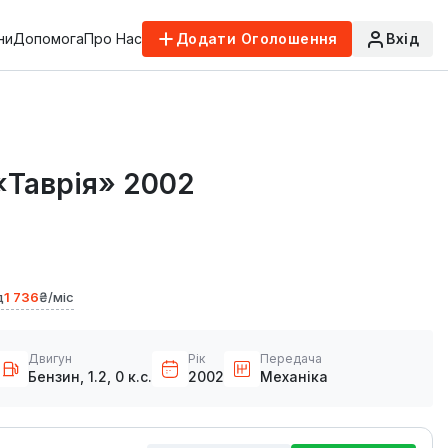
ни
Допомога
Про Нас
Додати Оголошення
Вхід
«Таврія» 2002
д
1 736
₴/міс
Двигун
Рік
Передача
Бензин, 1.2, 0 к.с.
2002
Механіка