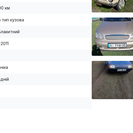
00 км
й тип кузова
Блакитний
-2011
ніка
дній