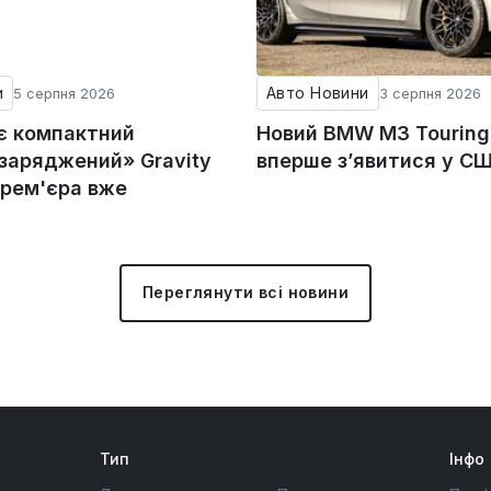
и
Авто Новини
5 серпня 2026
3 серпня 2026
ує компактний
Новий BMW M3 Tourin
«заряджений» Gravity
вперше з’явитися у С
прем'єра вже
Переглянути всі новини
Тип
Інфо