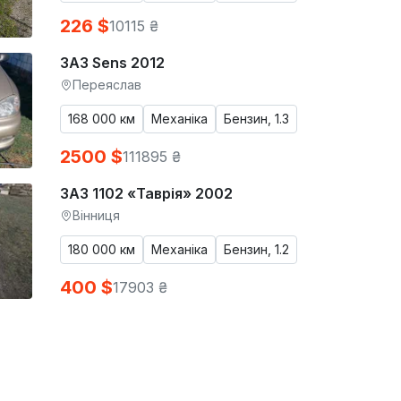
226 $
10115 ₴
ЗАЗ Sens 2012
Переяслав
168 000 км
Механіка
Бензин, 1.3
2500 $
111895 ₴
ЗАЗ 1102 «Таврія» 2002
Вінниця
180 000 км
Механіка
Бензин, 1.2
400 $
17903 ₴