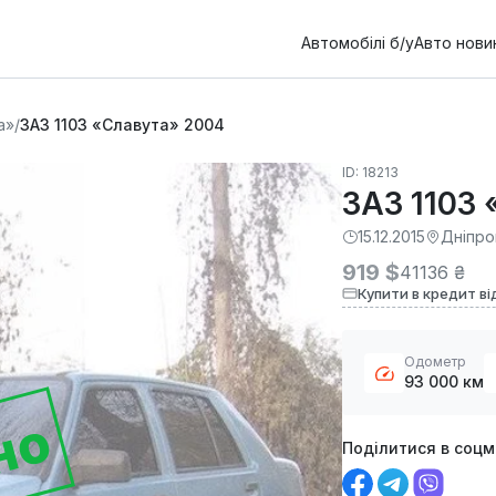
Автомобілі б/у
Авто нови
а»
/
ЗАЗ 1103 «Славута» 2004
ID: 18213
ЗАЗ 1103
15.12.2015
Дніпро
919 $
41136 ₴
Купити в кредит ві
Одометр
93 000 км
но
Поділитися в соц