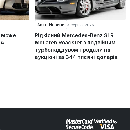
Авто Новини
3 серпня 2026
g може
Рідкісний Mercedes-Benz SLR
ША
McLaren Roadster з подвійним
турбонаддувом продали на
аукціоні за 344 тисячі доларів