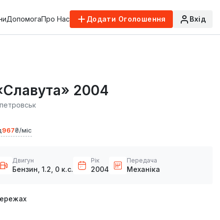
ни
Допомога
Про Нас
Додати Оголошення
Вхід
 «Славута» 2004
петровськ
д
967
₴/міс
Двигун
Рік
Передача
Бензин, 1.2, 0 к.с.
2004
Механіка
мережах