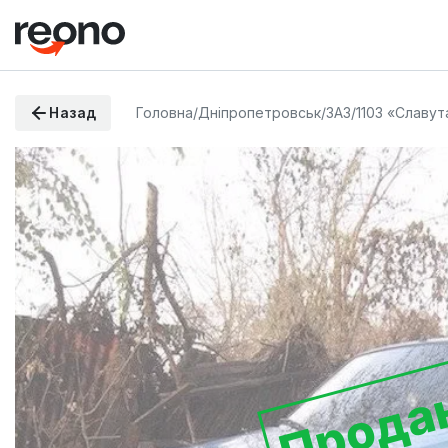
Назад
Головна
/
Дніпропетровськ
/
ЗАЗ
/
1103 «Славут
Прода