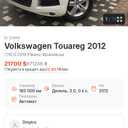
1
/
17
ID: 52956
Volkswagen Touareg 2012
16.12.2019
Івано-Франківськ
21700 $
971246 ₴
Купити в кредит від
22 827
₴/міс
Одометр
Двигун
Рік
163 000 км
Дизель, 3.0, 0 к.с.
2012
Передача
Автомат
Dmytro