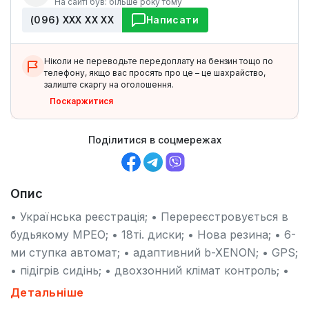
На сайті був: більше року тому
(096) ХХХ ХХ ХХ
Написати
Ніколи не переводьте передоплату на бензин тощо по
телефону, якщо вас просять про це – це шахрайство,
залиште скаргу на оголошення.
Поскаржитися
Поділитися в соцмережах
Опис
• Українська реєстрація; • Перереєстровується в
будьякому МРЕО; • 18ті. диски; • Нова резина; • 6-
ми ступка автомат; • адаптивний b-XENON; • GPS;
• підігрів сидінь; • двохзонний клімат контроль; •
шкіряний салон; • Bluetooth, USB, AUX - Авто
Детальніше
дійсно варте уваги !!!