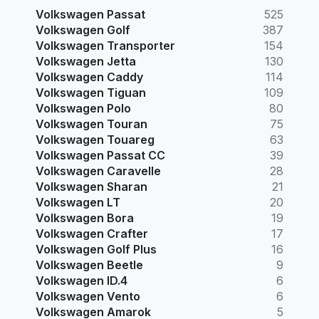
Volkswagen Passat
525
Volkswagen Golf
387
Volkswagen Transporter
154
Volkswagen Jetta
130
Volkswagen Caddy
114
Volkswagen Tiguan
109
Volkswagen Polo
80
Volkswagen Touran
75
Volkswagen Touareg
63
Volkswagen Passat CC
39
Volkswagen Caravelle
28
Volkswagen Sharan
21
Volkswagen LT
20
Volkswagen Bora
19
Volkswagen Crafter
17
Volkswagen Golf Plus
16
Volkswagen Beetle
9
Volkswagen ID.4
6
Volkswagen Vento
6
Volkswagen Amarok
5