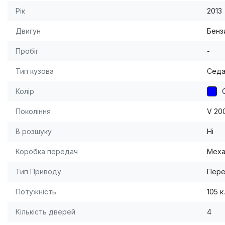
Рік
2013
Двигун
Бензи
Пробіг
-
Тип кузова
Сед
Колір
Покоління
V 20
В розшуку
Ні
Коробка передач
Меха
Тип Приводу
Пере
Потужність
105 к.
Кількість дверей
4