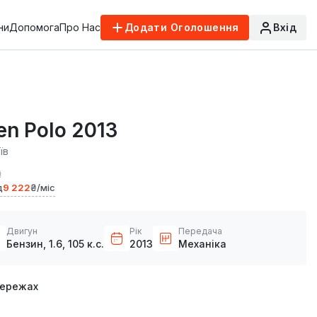
ни
Допомога
Про Нас
Додати Оголошення
Вхід
n Polo 2013
їв
₴
д
9 222
₴/міс
Двигун
Рік
Передача
Бензин, 1.6, 105 к.с.
2013
Механіка
мережах