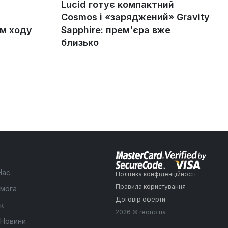
Lucid готує компактний
Cosmos і «заряджений» Gravity
ом ходу
Sapphire: прем'єра вже
близько
Нас
Політика конфіденційності
Правила користування
мога
Договір оферти
к
2026 © reono.ua
 Новини