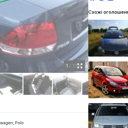
Схожі оголошен
1
/
13
swagen, Polo