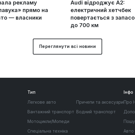
зала рекламу
Audi відроджує A2:
авука» прямо на
електричний хетчбек
вто — власники
повертається з запас
до 700 км
Переглянути всі новини
Тип
Інфо
Легкове авто
Причепи та аксесуари
Про 
Вантажний транспорт
Водний транспорт
Допо
Мотоцикли/Мопеди
Пошу
Спеціальна техніка
Авто