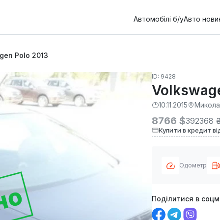
Автомобілі б/у
Авто нови
gen Polo 2013
ID: 9428
Volkswage
10.11.2015
Микола
8766 $
392368 
Купити в кредит ві
Одометр
но
Поділитися в соц