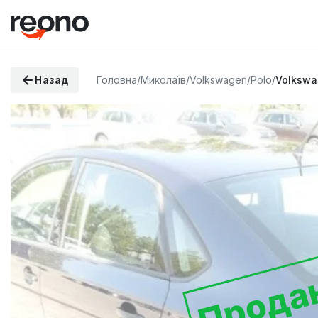
Назад
Головна
/
Миколаїв
/
Volkswagen
/
Polo
/
Volkswa
Прода