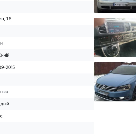
н, 1.6
ан
Синій
09-2015
ніка
дній
с.