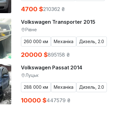
4700 $
210362 ₴
Volkswagen Transporter 2015
Рівне
260 000 км
Механіка
Дизель, 2.0
20000 $
895158 ₴
Volkswagen Passat 2014
Луцьк
288 000 км
Механіка
Дизель, 2.0
10000 $
447579 ₴