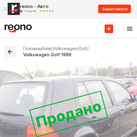
reono - Авто
Завантажити
Головна
/
Київ
/
Volkswagen
/
Golf
/
Volkswagen Golf 1999
Продано