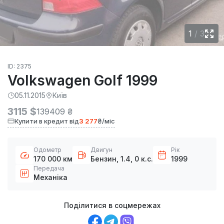
1
/
3
ID: 2375
Volkswagen Golf 1999
05.11.2015
Київ
3115 $
139409 ₴
Купити в кредит від
3 277
₴/міс
Одометр
Двигун
Рік
170 000 км
Бензин, 1.4, 0 к.с.
1999
Передача
Механіка
Поділитися в соцмережах