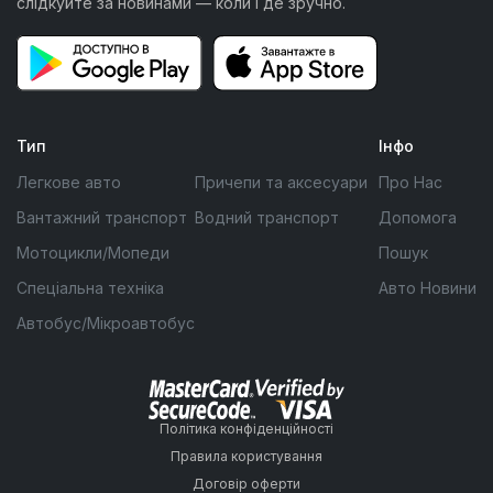
слідкуйте за новинами — коли і де зручно.
Тип
Інфо
Легкове авто
Причепи та аксесуари
Про Нас
Вантажний транспорт
Водний транспорт
Допомога
Мотоцикли/Мопеди
Пошук
Спеціальна техніка
Авто Новини
Автобус/Мікроавтобус
Політика конфіденційності
Правила користування
Договір оферти