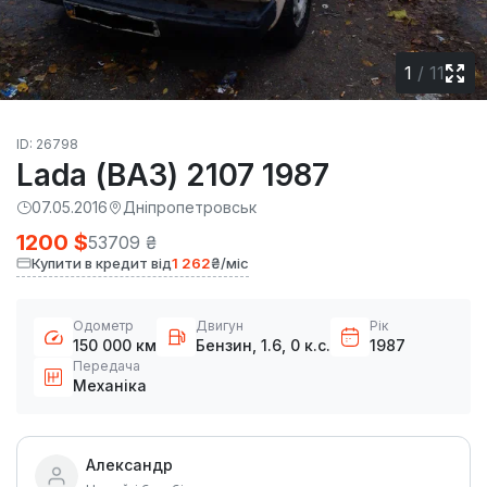
1
/
11
ID: 26798
Lada (ВАЗ) 2107 1987
07.05.2016
Дніпропетровськ
1200 $
53709 ₴
Купити в кредит від
1 262
₴/міс
Одометр
Двигун
Рік
150 000 км
Бензин, 1.6, 0 к.с.
1987
Передача
Механіка
Александр