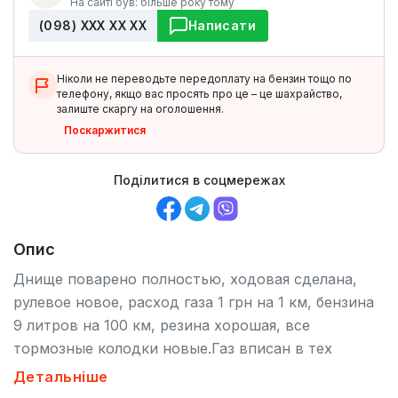
На сайті був: більше року тому
(098) ХХХ ХХ ХХ
Написати
Ніколи не переводьте передоплату на бензин тощо по
телефону, якщо вас просять про це – це шахрайство,
залиште скаргу на оголошення.
Поскаржитися
Поділитися в соцмережах
Опис
Днище поварено полностью, ходовая сделана,
рулевое новое, расход газа 1 грн на 1 км, бензина
9 литров на 100 км, резина хорошая, все
тормозные колодки новые.Газ вписан в тех
паспорт.
Детальніше