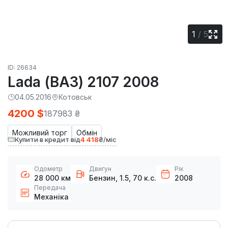
1
/
5
ID: 26634
Lada (ВАЗ) 2107 2008
04.05.2016
Котовськ
4200 $
187983 ₴
Можливий торг
Обмін
Купити в кредит від
4 418
₴/міс
Одометр
Двигун
Рік
28 000 км
Бензин, 1.5, 70 к.с.
2008
Передача
Механіка