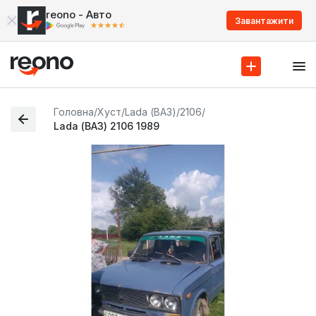
reono - Авто
Завантажити
Головна
/
Хуст
/
Lada (ВАЗ)
/
2106
/
Lada (ВАЗ) 2106 1989