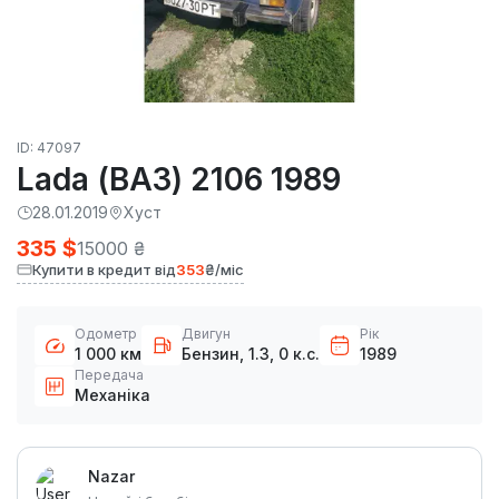
ID: 47097
Lada (ВАЗ) 2106 1989
28.01.2019
Хуст
335 $
15000 ₴
Купити в кредит від
353
₴/міс
Одометр
Двигун
Рік
1 000 км
Бензин, 1.3, 0 к.с.
1989
Передача
Механіка
Nazar