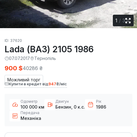
1
/
3
ID: 37620
Lada (ВАЗ) 2105 1986
07.07.2017
Тернопіль
900 $
40286 ₴
Можливий торг
Купити в кредит від
947
₴/міс
Одометр
Двигун
Рік
100 000 км
Бензин, 0 к.с.
1986
Передача
Механіка