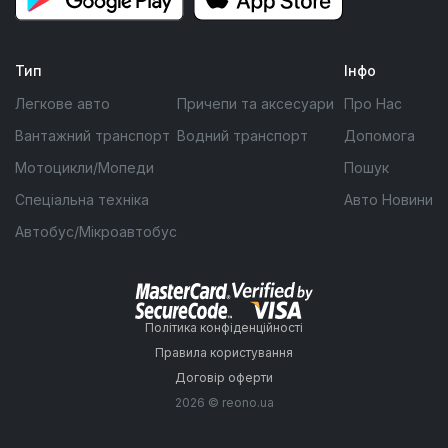
Тип
Інфо
Легкове авто
Причепи та аксесуари
Про Нас
Вантажний транспорт
Водний транспорт
Допомога
Мотоцикли/Мопеди
Пошук
Спеціальна техніка
Авто Новини
Автобус/Мікроавтобус
Політика конфіденційності
Правила користування
Договір оферти
2026 © reono.ua