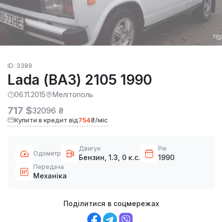
ID: 3389
Lada (ВАЗ) 2105 1990
06.11.2015
Мелітополь
717 $
32096 ₴
Купити в кредит від
754
₴/міс
Двигун
Рік
Одометр
Бензин, 1.3, 0 к.с.
1990
Передача
Механіка
Поділитися в соцмережах