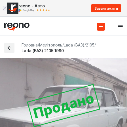
reono - Авто
Завантажити
Головна
/
Мелітополь
/
Lada (ВАЗ)
/
2105
/
Lada (ВАЗ) 2105 1990
Продано