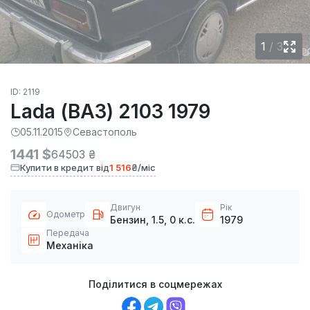
1
/
3
ID: 2119
Lada (ВАЗ) 2103 1979
05.11.2015
Севастополь
1441 $
64503 ₴
Купити в кредит від
1 516
₴/міс
Двигун
Рік
Одометр
Бензин, 1.5, 0 к.с.
1979
Передача
Механіка
Поділитися в соцмережах