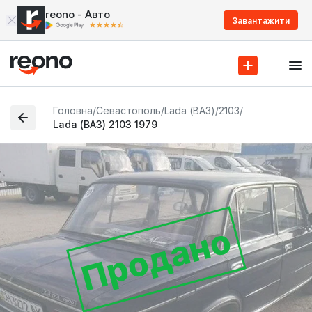
reono - Авто
Завантажити
Головна
/
Севастополь
/
Lada (ВАЗ)
/
2103
/
Lada (ВАЗ) 2103 1979
Продано