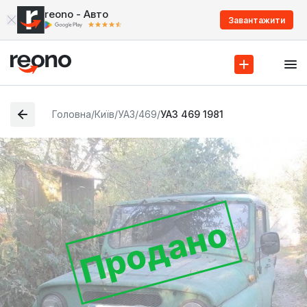
reono - Авто
Завантажити
Головна
/
Київ
/
УАЗ
/
469
/
УАЗ 469 1981
Продано