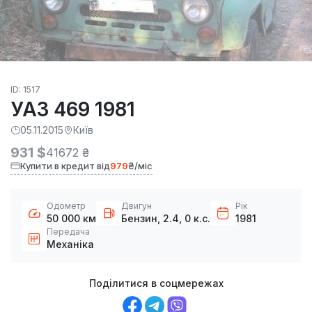
ID: 1517
УАЗ 469 1981
05.11.2015
Київ
931 $
41672 ₴
Купити в кредит від
979
₴/міс
Одометр
Двигун
Рік
50 000 км
Бензин, 2.4, 0 к.с.
1981
Передача
Механіка
Поділитися в соцмережах