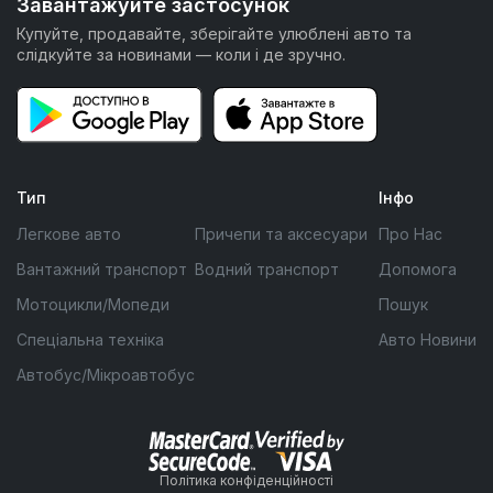
Завантажуйте застосунок
Купуйте, продавайте, зберігайте улюблені авто та
слідкуйте за новинами — коли і де зручно.
Тип
Інфо
Легкове авто
Причепи та аксесуари
Про Нас
Вантажний транспорт
Водний транспорт
Допомога
Мотоцикли/Мопеди
Пошук
Спеціальна техніка
Авто Новини
Автобус/Мікроавтобус
Політика конфіденційності