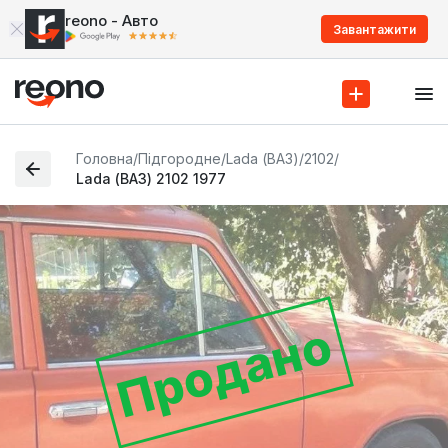
reono - Авто
Завантажити
Головна
/
Підгородне
/
Lada (ВАЗ)
/
2102
/
Lada (ВАЗ) 2102 1977
Продано