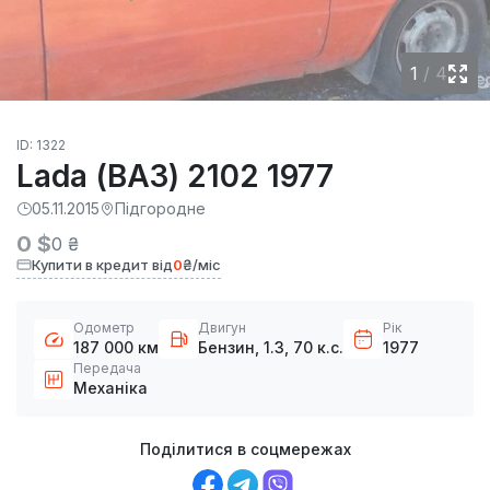
1
/
4
ID: 1322
Lada (ВАЗ) 2102 1977
05.11.2015
Підгородне
0 $
0 ₴
Купити в кредит від
0
₴/міс
Одометр
Двигун
Рік
187 000 км
Бензин, 1.3, 70 к.с.
1977
Передача
Механіка
Поділитися в соцмережах