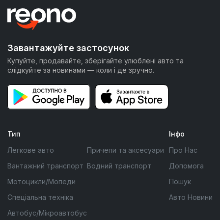
Завантажуйте застосунок
Купуйте, продавайте, зберігайте улюблені авто та
слідкуйте за новинами — коли і де зручно.
Тип
Інфо
Легкове авто
Причепи та аксесуари
Про Нас
Вантажний транспорт
Водний транспорт
Допомога
Мотоцикли/Мопеди
Пошук
Спеціальна техніка
Авто Новини
Автобус/Мікроавтобус