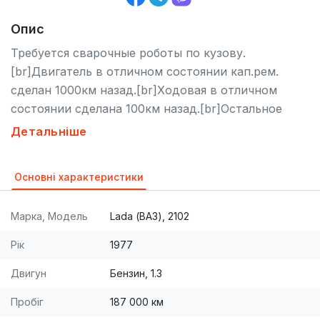
Опис
Требуется сварочные роботы по кузову.
[br]Двигатель в отличном состоянии кап.рем.
сделан 1000км назад.[br]Ходовая в отличном
состоянии сделана 100км назад.[br]Остальное
звоните спрашуйте.
Детальніше
Основні характеристики
Марка, Модель
Lada (ВАЗ), 2102
Рік
1977
Двигун
Бензин, 1.3
Пробіг
187 000 км