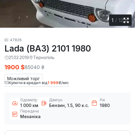
1
/
12
ID: 47826
Lada (ВАЗ) 2101 1980
21.02.2019
Тернопіль
1900 $
85040 ₴
Можливий торг
Купити в кредит від
1 999
₴/міс
Одометр
Двигун
Рік
1 000 км
Бензин, 1.5, 90 к.с.
1980
Передача
Механіка