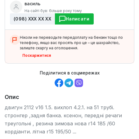
василь
На сайті був: більше року тому
(098) ХХХ ХХ ХХ
Написати
Ніколи не переводьте передоплату на бензин тощо по
телефону, якщо вас просять про це – це шахрайство,
залиште скаргу на оголошення.
Поскаржитися
Поділитися в соцмережах
Опис
двигун 2112 v16 1.5. вихлоп 4.2.1. на 51 трубі.
стронгер ,задня банка. ксенон, передні речаги
треугольні , резина зимова нова r14 185 /60
кордіанти. літна r15 195/50 ...