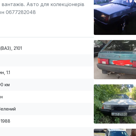
 вантажів. Авто для колекціонерів
фон 0677282048
(ВАЗ), 2101
н, 1.1
00 км
ан
Зелений
-1988