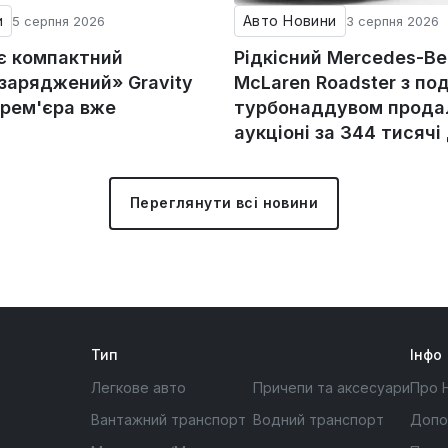
и
Авто Новини
5 серпня 2026
3 серпня 2026
ує компактний
Рідкісний Mercedes-Be
«заряджений» Gravity
McLaren Roadster з по
прем'єра вже
турбонаддувом прода
аукціоні за 344 тисячі
Переглянути всі новини
Тип
Інфо
Легкове авто
Причепи та аксесуари
Про 
Вантажний транспорт
Водний транспорт
Допо