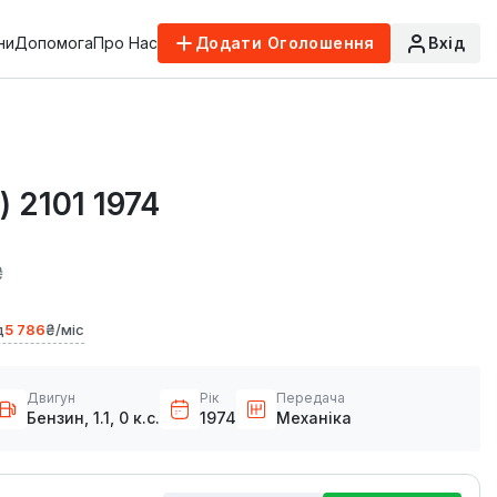
ни
Допомога
Про Нас
Додати Оголошення
Вхід
) 2101 1974
₴
д
5 786
₴/міс
Двигун
Рік
Передача
Бензин, 1.1, 0 к.с.
1974
Механіка