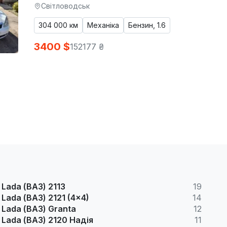
Світловодськ
304 000 км
Механіка
Бензин, 1.6
3400 $
152177 ₴
Lada (ВАЗ) 2113
19
Lada (ВАЗ) 2121 (4x4)
14
Lada (ВАЗ) Granta
12
Lada (ВАЗ) 2120 Надія
11