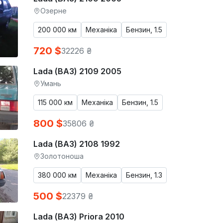
Озерне
200 000 км
Механіка
Бензин, 1.5
720 $
32226 ₴
Lada (ВАЗ) 2109 2005
Умань
115 000 км
Механіка
Бензин, 1.5
800 $
35806 ₴
Lada (ВАЗ) 2108 1992
Золотоноша
380 000 км
Механіка
Бензин, 1.3
500 $
22379 ₴
Lada (ВАЗ) Priora 2010