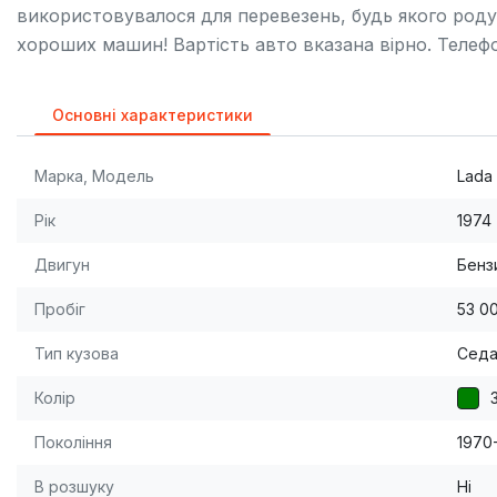
використовувалося для перевезень, будь якого роду
хороших машин! Вартість авто вказана вірно. Теле
Основні характеристики
Марка, Модель
Lada 
Рік
1974
Двигун
Бензи
Пробіг
53 0
Тип кузова
Сед
Колір
Покоління
1970
В розшуку
Ні