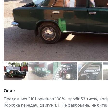
Опис
Продам ваз 2101 оригінал 100%, пробіг 53 тисяч, кол
Коробка передач, двигун 1/1. Не фарбована, не бита