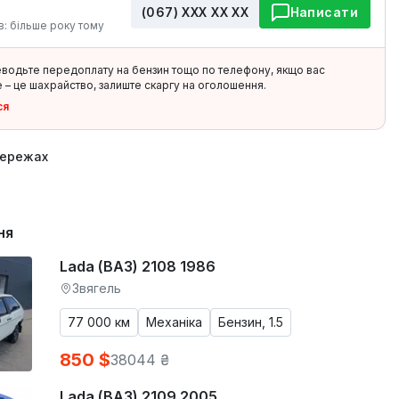
(067) ХХХ ХХ ХХ
Написати
в: більше року тому
еводьте передоплату на бензин тощо по телефону, якщо вас
 – це шахрайство, залиште скаргу на оголошення.
ся
мережах
ня
Lada (ВАЗ) 2108 1986
Звягель
77 000 км
Механіка
Бензин, 1.5
850 $
38044 ₴
Lada (ВАЗ) 2109 2005