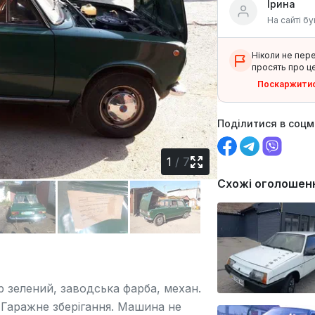
Ірина
На сайті бу
Ніколи не пер
просять про це
Поскаржити
Поділитися в соц
1
/
7
Схожі оголошен
ір зелений, заводська фарба, механ.
! Гаражне зберігання. Машина не