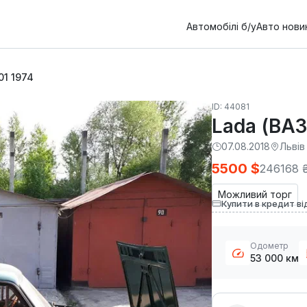
Автомобілі б/у
Авто нови
01 1974
ID: 44081
Lada (ВАЗ
07.08.2018
Львів
5500 $
246168 
Можливий торг
Купити в кредит ві
Одометр
53 000 км