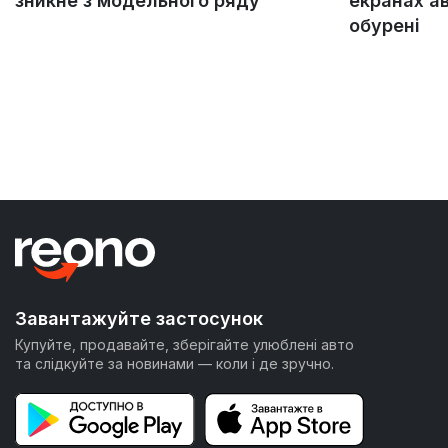
зникне з модельного ряду
екранах а
обурені
Завантажуйте застосунок
Купуйте, продавайте, зберігайте улюблені авто
та слідкуйте за новинами — коли і де зручно.