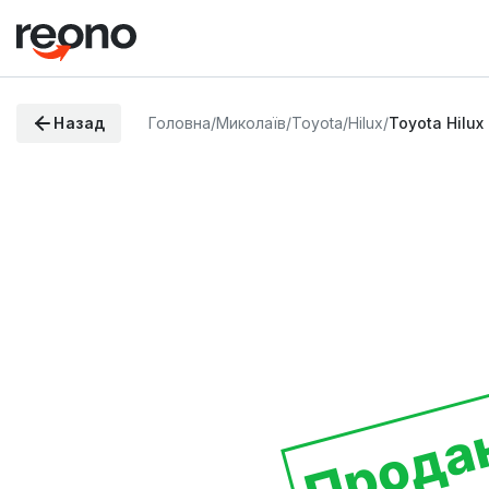
Назад
Головна
/
Миколаїв
/
Toyota
/
Hilux
/
Toyota Hilux
Прода