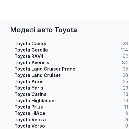
Моделі авто Toyota
Toyota Camry
128
Toyota Corolla
114
Toyota RAV4
92
Toyota Avensis
84
Toyota Land Cruiser Prado
35
Toyota Land Cruiser
28
Toyota Auris
25
Toyota Yaris
23
Toyota Carina
13
Toyota Highlander
13
Toyota Prius
11
Toyota HiAce
9
Toyota Venza
9
Toyota Verso
9