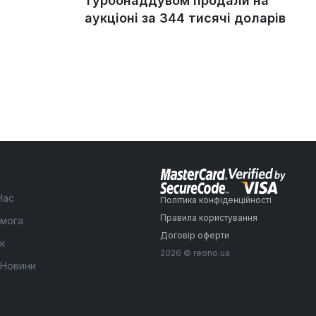
турбонаддувом продали на
аукціоні за 344 тисячі доларів
Нас
Політика конфіденційності
Правила користування
мога
Договір оферти
к
2026 © reono.ua
 Новини