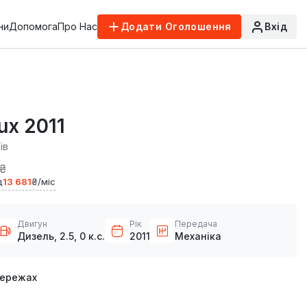
ни
Допомога
Про Нас
Додати Оголошення
Вхід
ux 2011
їв
 ₴
д
13 681
₴/міс
Двигун
Рік
Передача
Дизель, 2.5, 0 к.с.
2011
Механіка
мережах