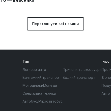
вто — власники
Переглянути всі новини
Тип
Інфо
Легкове авто
Причепи та аксесуари
Про 
Вантажний транспорт
Водний транспорт
Допо
Мотоцикли/Мопеди
Пошу
Спеціальна техніка
Авто
Автобус/Мікроавтобус