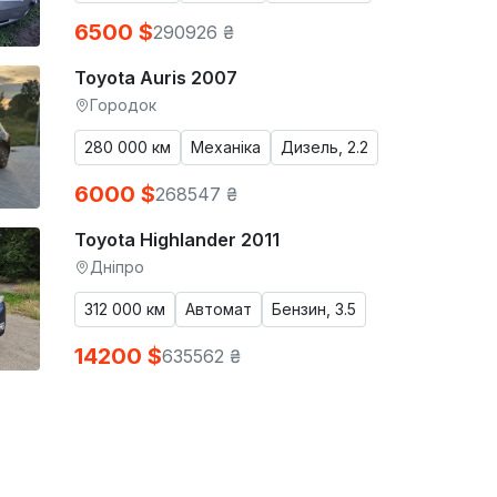
6500 $
290926 ₴
Toyota Auris 2007
Городок
280 000 км
Механіка
Дизель, 2.2
6000 $
268547 ₴
Toyota Highlander 2011
Дніпро
312 000 км
Автомат
Бензин, 3.5
14200 $
635562 ₴