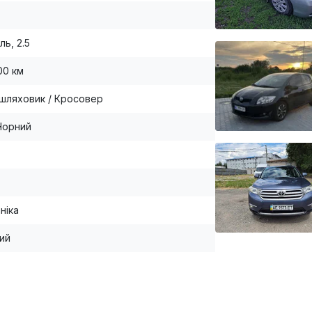
ль, 2.5
00 км
шляховик / Кросовер
Чорний
ніка
ий