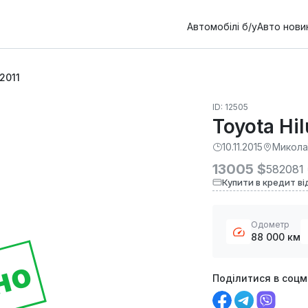
Автомобілі б/у
Авто нови
 2011
ID: 12505
Toyota Hil
10.11.2015
Микола
13005 $
582081
Купити в кредит ві
Одометр
88 000 км
но
Поділитися в соц