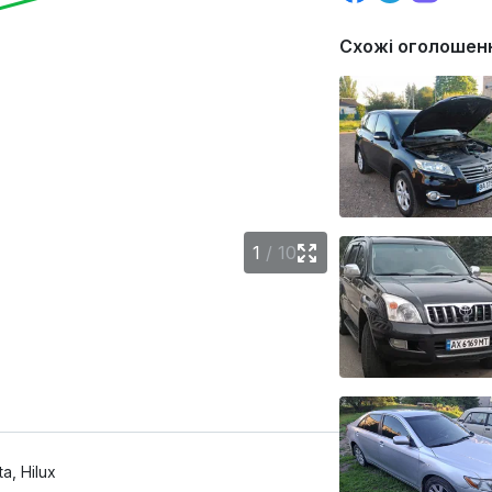
Схожі оголошен
1
/
10
a, Hilux