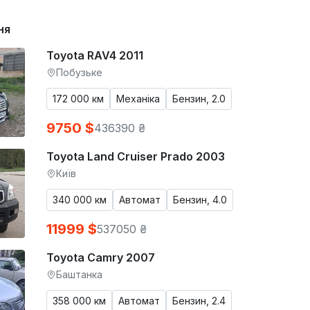
ня
Toyota RAV4 2011
Побузьке
172 000 км
Механіка
Бензин, 2.0
9750 $
436390 ₴
Toyota Land Cruiser Prado 2003
Київ
340 000 км
Автомат
Бензин, 4.0
11999 $
537050 ₴
Toyota Camry 2007
Баштанка
358 000 км
Автомат
Бензин, 2.4