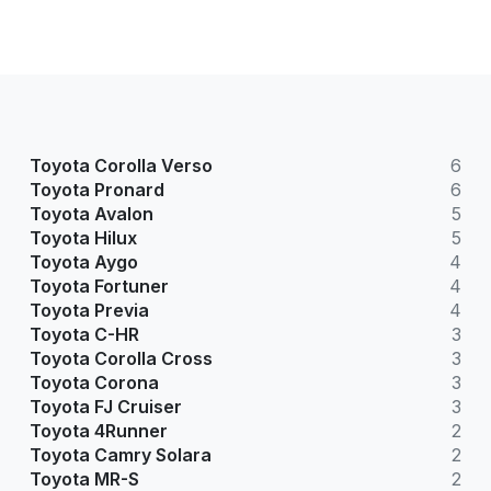
Toyota Corolla Verso
6
Toyota Pronard
6
Toyota Avalon
5
Toyota Hilux
5
Toyota Aygo
4
Toyota Fortuner
4
Toyota Previa
4
Toyota C-HR
3
Toyota Corolla Cross
3
Toyota Corona
3
Toyota FJ Cruiser
3
Toyota 4Runner
2
Toyota Camry Solara
2
Toyota MR-S
2