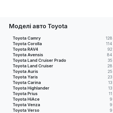
Моделі авто Toyota
Toyota Camry
128
Toyota Corolla
114
Toyota RAV4
92
Toyota Avensis
84
Toyota Land Cruiser Prado
35
Toyota Land Cruiser
28
Toyota Auris
25
Toyota Yaris
23
Toyota Carina
13
Toyota Highlander
13
Toyota Prius
11
Toyota HiAce
9
Toyota Venza
9
Toyota Verso
9