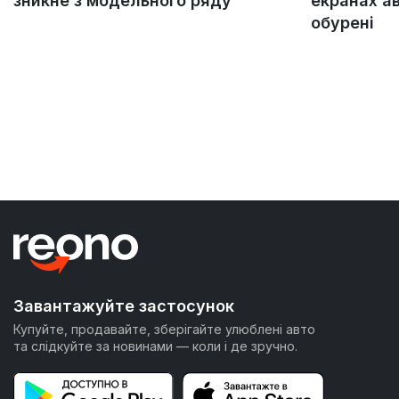
зникне з модельного ряду
екранах а
обурені
Завантажуйте застосунок
Купуйте, продавайте, зберігайте улюблені авто
та слідкуйте за новинами — коли і де зручно.