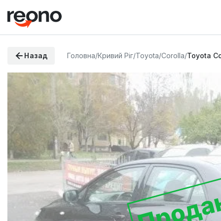
Назад
Головна
/
Кривий Ріг
/
Toyota
/
Corolla
/
Toyota Co
Прода