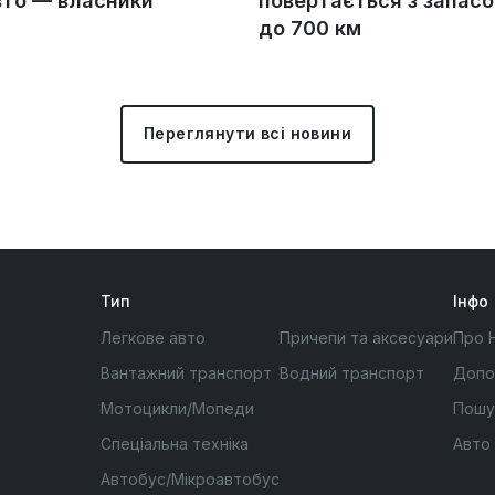
вто — власники
повертається з запас
до 700 км
Переглянути всі новини
Тип
Інфо
Легкове авто
Причепи та аксесуари
Про 
Вантажний транспорт
Водний транспорт
Допо
Мотоцикли/Мопеди
Пошу
Спеціальна техніка
Авто
Автобус/Мікроавтобус