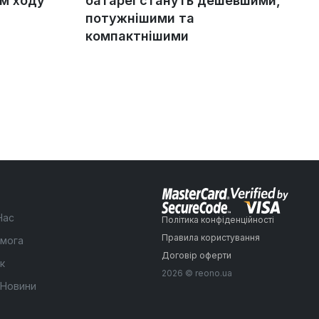
ом ходу
батареї стануть дешевшими,
потужнішими та
компактнішими
Нас
Політика конфіденційності
Правила користування
мога
Договір оферти
к
2026 © reono.ua
 Новини