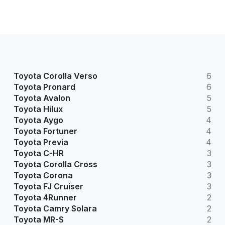
Toyota Corolla Verso
6
Toyota Pronard
6
Toyota Avalon
5
Toyota Hilux
5
Toyota Aygo
4
Toyota Fortuner
4
Toyota Previa
4
Toyota C-HR
3
Toyota Corolla Cross
3
Toyota Corona
3
Toyota FJ Cruiser
3
Toyota 4Runner
2
Toyota Camry Solara
2
Toyota MR-S
2