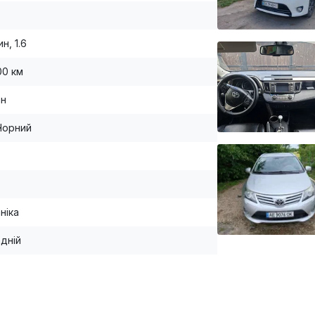
н, 1.6
00 км
ан
Чорний
ніка
дній