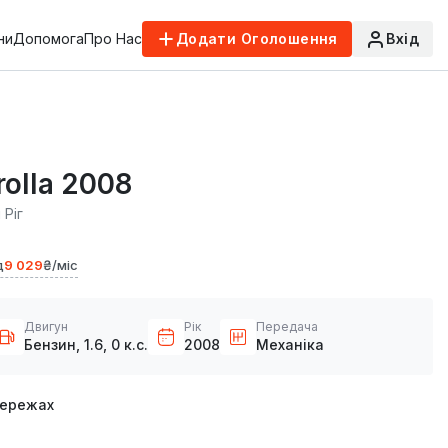
ни
Допомога
Про Нас
Додати Оголошення
Вхід
rolla 2008
 Ріг
д
9 029
₴/міс
Двигун
Рік
Передача
Бензин, 1.6, 0 к.с.
2008
Механіка
мережах