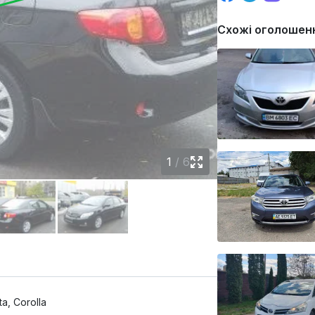
Схожі оголошен
1
/
6
a, Corolla