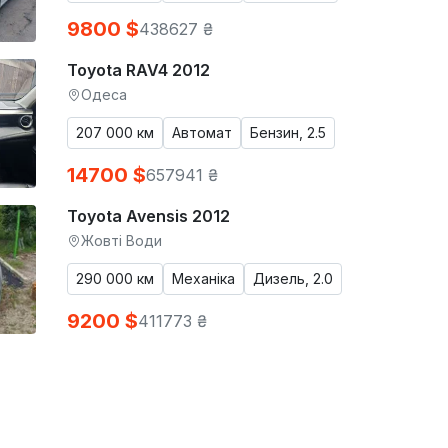
9800 $
438627 ₴
Toyota RAV4 2012
Одеса
207 000 км
Автомат
Бензин, 2.5
14700 $
657941 ₴
Toyota Avensis 2012
Жовті Води
290 000 км
Механіка
Дизель, 2.0
9200 $
411773 ₴