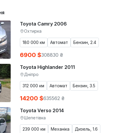
ня
Toyota Camry 2006
Охтирка
180 000 км
Автомат
Бензин, 2.4
6900 $
308830 ₴
Toyota Highlander 2011
Дніпро
312 000 км
Автомат
Бензин, 3.5
14200 $
635562 ₴
Toyota Verso 2014
Шепетівка
239 000 км
Механіка
Дизель, 1.6