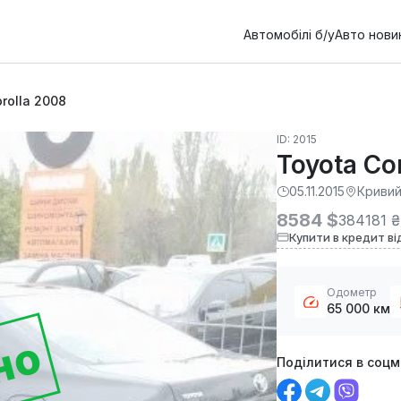
Автомобілі б/у
Авто нови
rolla 2008
ID: 2015
Toyota Co
05.11.2015
Кривий
8584 $
384181 ₴
Купити в кредит ві
Одометр
65 000 км
но
Поділитися в соц