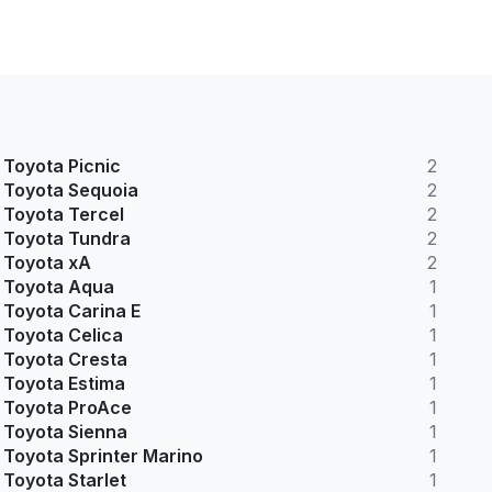
Toyota Picnic
2
Toyota Sequoia
2
Toyota Tercel
2
Toyota Tundra
2
Toyota xA
2
Toyota Aqua
1
Toyota Carina E
1
Toyota Celica
1
Toyota Cresta
1
Toyota Estima
1
Toyota ProAce
1
Toyota Sienna
1
Toyota Sprinter Marino
1
Toyota Starlet
1