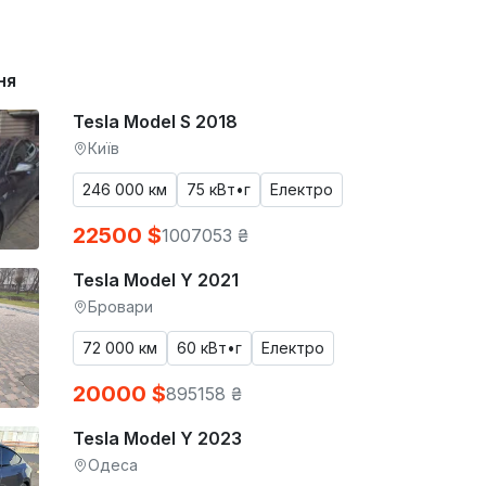
ня
Tesla Model S 2018
Київ
246 000 км
75 кВт•г
Електро
22500 $
1007053 ₴
Tesla Model Y 2021
Бровари
72 000 км
60 кВт•г
Електро
20000 $
895158 ₴
Tesla Model Y 2023
Одеса