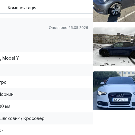
Комплектація
Оновлено 26.05.2026
, Model Y
тро
Чорний
00 км
шляховик / Кросовер
0-