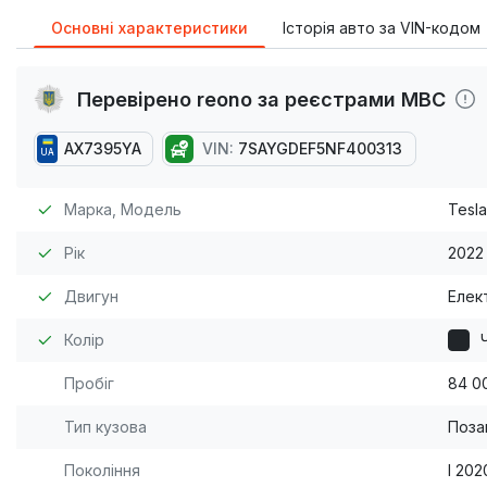
Основні характеристики
Історія авто за VIN-кодом
Перевірено reono за реєстрами МВС
AX7395YA
VIN:
7SAYGDEF5NF400313
UA
Марка, Модель
Tesla
Рік
2022
Двигун
Елек
Колір
Пробіг
84 0
Тип кузова
Поза
Покоління
I 202