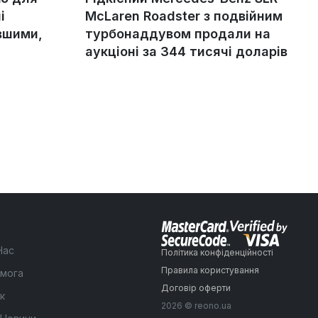
і
McLaren Roadster з подвійним
вшими,
турбонаддувом продали на
аукціоні за 344 тисячі доларів
Нас
Політика конфіденційності
Правила користування
мога
Договір оферти
к
2026 © reono.ua