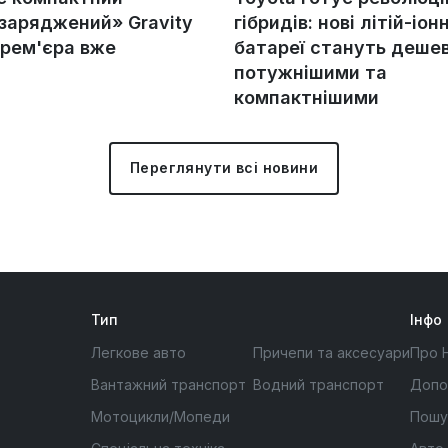
«заряджений» Gravity
гібридів: нові літій-іонн
прем'єра вже
батареї стануть деше
потужнішими та
компактнішими
Переглянути всі новини
Тип
Інфо
Легкове авто
Причепи та аксесуари
Про 
Вантажний транспорт
Водний транспорт
Допо
Мотоцикли/Мопеди
Пошу