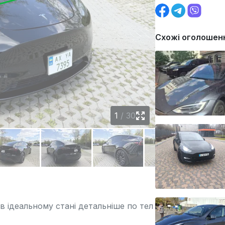
Схожі оголошен
1
/
30
 в ідеальному стані детальніше по тел