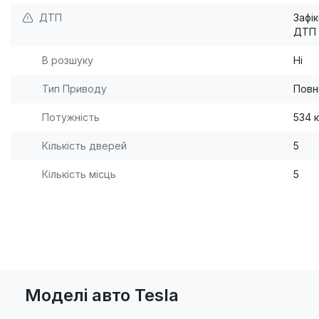
ДТП
Зафі
ДТП
В розшуку
Ні
Тип Приводу
Повн
Потужність
534 к
Кількість дверей
5
Кількість місць
5
Моделі авто Tesla