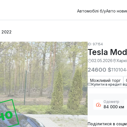
Автомобілі б/у
Авто нови
Y 2022
ID: 97154
Tesla Mod
02.05.2026
Харк
24600 $
110104
Можливий торг
Купити в кредит ві
Одометр
84 000 км
но
Поділитися в соц