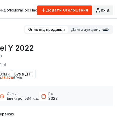
ни
Допомога
Про Нас
Додати Оголошення
Вхід
Опис від продавця
Дані з аукціону
el Y 2022
ів
4 ₴
Обмін
Був в ДТП
д
25 878
₴/міс
Двигун
Рік
Електро, 534 к.с.
2022
мережах