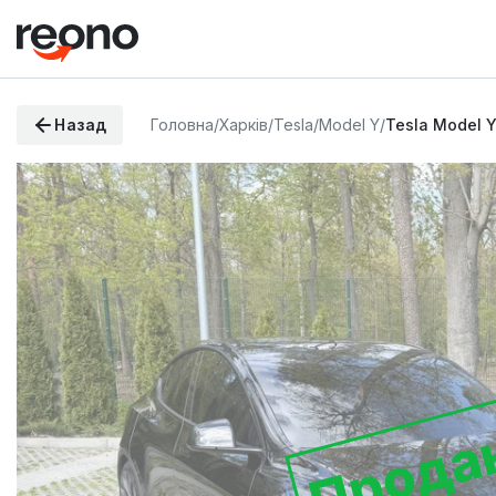
Назад
Головна
/
Харків
/
Tesla
/
Model Y
/
Tesla Model 
Прода