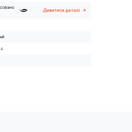
ксовано
Дивитися деталі
ий
.с.