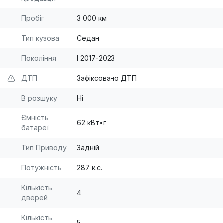
Пробіг
3 000 км
Тип кузова
Седан
Покоління
I 2017-2023
ДТП
Зафіксовано ДТП
В розшуку
Ні
Ємність
62 кВт•г
батареї
Тип Приводу
Задній
Потужність
287 к.с.
Кількість
4
дверей
Кількість
5