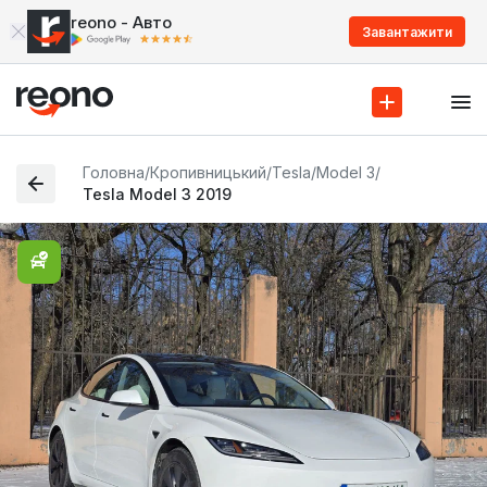
reono - Авто
Завантажити
Головна
/
Кропивницький
/
Tesla
/
Model 3
/
Tesla Model 3 2019