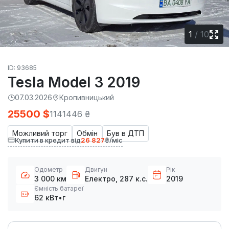
1
/
10
ID: 93685
Tesla Model 3 2019
07.03.2026
Кропивницький
25500 $
1141446 ₴
Можливий торг
Обмін
Був в ДТП
Купити в кредит від
26 827
₴/міс
Одометр
Двигун
Рік
3 000 км
Електро, 287 к.с.
2019
Ємність батареї
62 кВт•г