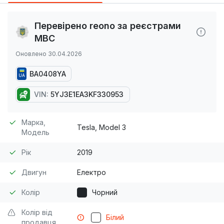
Перевірено reono за реєстрами
МВС
Оновлено 30.04.2026
BA0408YA
UA
VIN:
5YJ3E1EA3KF330953
Марка,
Tesla, Model 3
Модель
Рік
2019
Двигун
Електро
Колір
Чорний
Колір від
Білий
продавця