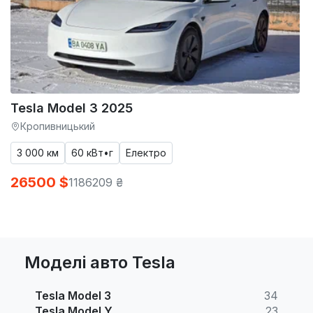
Tesla Model 3 2025
Кропивницький
3 000 км
60 кВт•г
Електро
26500 $
1186209 ₴
Моделі авто Tesla
Tesla Model 3
34
Tesla Model Y
23