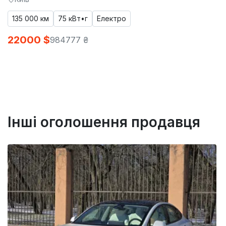
135 000 км
75 кВт•г
Електро
22000 $
984777 ₴
Інші оголошення продавця