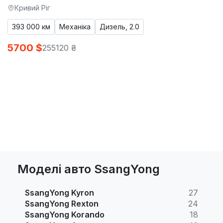
Кривий Ріг
393 000 км
Механіка
Дизель, 2.0
5700 $
255120 ₴
Моделі авто SsangYong
SsangYong Kyron
27
SsangYong Rexton
24
SsangYong Korando
18