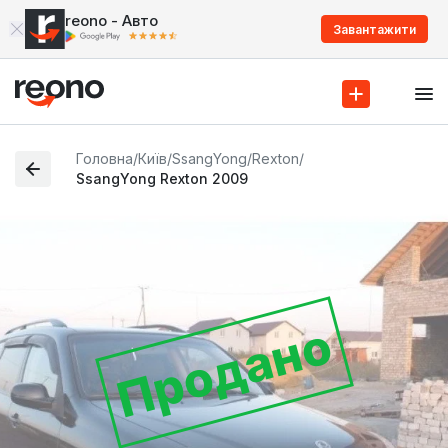
reono - Авто
Завантажити
Головна
/
Київ
/
SsangYong
/
Rexton
/
SsangYong Rexton 2009
Продано