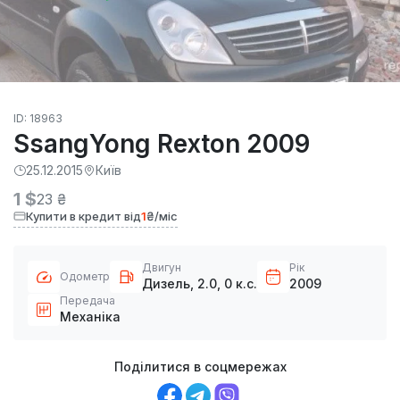
ID: 18963
SsangYong Rexton 2009
25.12.2015
Київ
1 $
23 ₴
Купити в кредит від
1
₴/міс
Двигун
Рік
Одометр
Дизель, 2.0, 0 к.с.
2009
Передача
Механіка
Поділитися в соцмережах