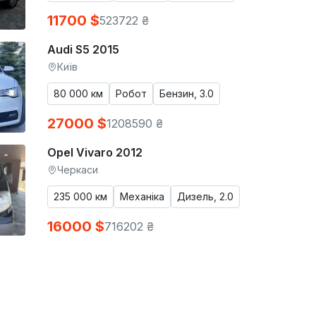
11700 $
523722 ₴
Audi S5 2015
Київ
80 000 км
Робот
Бензин, 3.0
27000 $
1208590 ₴
Opel Vivaro 2012
Черкаси
235 000 км
Механіка
Дизель, 2.0
16000 $
716202 ₴