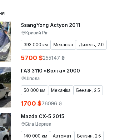
ня
SsangYong Actyon 2011
Кривий Ріг
393 000 км
Механіка
Дизель, 2.0
5700 $
255147 ₴
ГАЗ 3110 «Волга» 2000
Шпола
50 000 км
Механіка
Бензин, 2.5
1700 $
76096 ₴
Mazda CX-5 2015
Біла Церква
140 000 км
Автомат
Бензин, 2.5