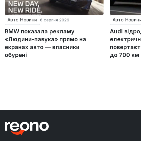
Авто Новини
Авто Новин
6 серпня 2026
BMW показала рекламу
Audi відр
«Людини-павука» прямо на
електричн
екранах авто — власники
повертаєт
обурені
до 700 км