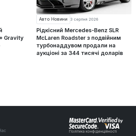
Авто Новини
3 серпня 2026
й
Рідкісний Mercedes-Benz SLR
 Gravity
McLaren Roadster з подвійним
е
турбонаддувом продали на
аукціоні за 344 тисячі доларів
Нас
Політика конфіденційності