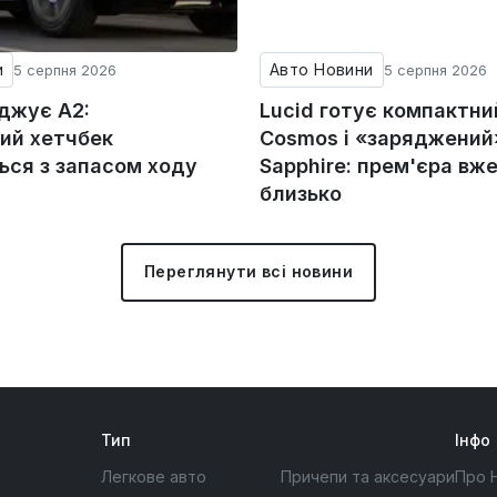
и
Авто Новини
5 серпня 2026
5 серпня 2026
оджує A2:
Lucid готує компактни
ий хетчбек
Cosmos і «заряджений»
ься з запасом ходу
Sapphire: прем'єра вж
близько
Переглянути всі новини
Тип
Інфо
Легкове авто
Причепи та аксесуари
Про 