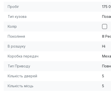
Пробіг
175 
Тип кузова
Поза
Колір
Покоління
III Р
В розшуку
Ні
Коробка передач
Меха
Тип Приводу
Повн
Кількість дверей
5
Кількість місць
5