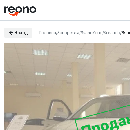
Назад
Головна
/
Запоріжжя
/
SsangYong
/
Korando
/
Ssa
Прода