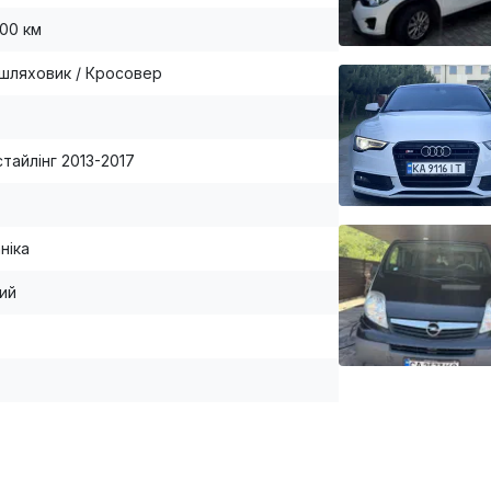
000 км
шляховик / Кросовер
естайлінг 2013-2017
ніка
ий