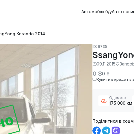
Автомобілі б/у
Авто нови
ngYong Korando 2014
ID: 6735
SsangYon
09.11.2015
Запор
0 $
0 ₴
Купити в кредит ві
Одометр
175 000 км
но
Поділитися в соц