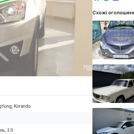
Схожі оголошен
gYong, Korando
ль, 2.0