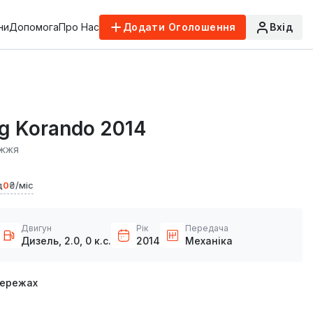
ни
Допомога
Про Нас
Додати Оголошення
Вхід
g Korando 2014
іжжя
д
0
₴/міс
Двигун
Рік
Передача
Дизель, 2.0, 0 к.с.
2014
Механіка
мережах