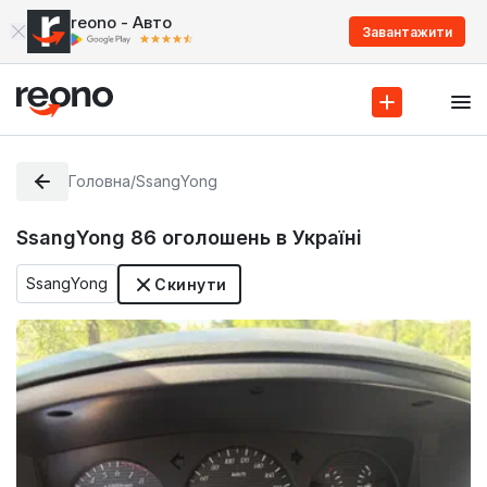
reono - Авто
Завантажити
Головна
/
SsangYong
SsangYong
86
оголошень в Україні
SsangYong
Скинути