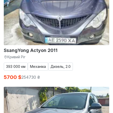
SsangYong Actyon 2011
Кривий Ріг
393 000 км
Механіка
Дизель, 2.0
5700 $
254730 ₴