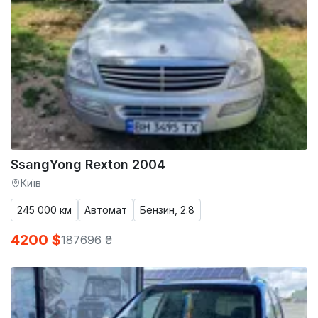
SsangYong Rexton 2004
Київ
245 000 км
Автомат
Бензин, 2.8
4200 $
187696 ₴