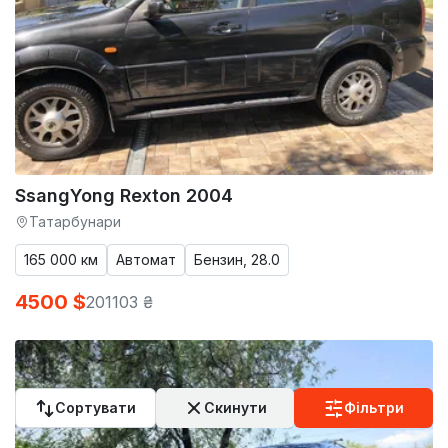
SsangYong Rexton 2004
Татарбунари
165 000 км
Автомат
Бензин, 28.0
4500 $
201103 ₴
Сортувати
Скинути
Фільтри