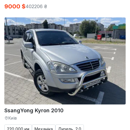
9000 $
402206 ₴
SsangYong Kyron 2010
Київ
220 000 км
Механіка
Дизель, 2.0