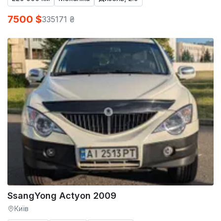
7500 $
335171 ₴
SsangYong Actyon 2009
Київ