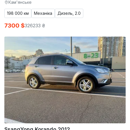
Кам'янське
198 000 км
Механіка
Дизель, 2.0
7300 $
326233 ₴
SsangYong Korando 2012