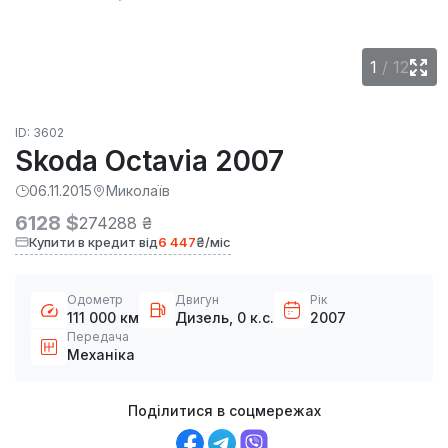
1
/
12
ID: 3602
Skoda Octavia 2007
06.11.2015
Миколаїв
6128 $
274288 ₴
Купити в кредит від
6 447
₴/міс
Одометр
Двигун
Рік
111 000 км
Дизель, 0 к.с.
2007
Передача
Механіка
Поділитися в соцмережах