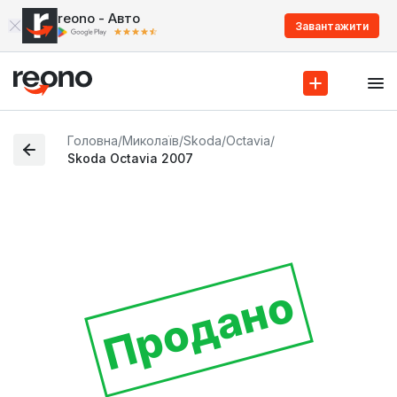
reono - Авто
Завантажити
Головна
/
Миколаїв
/
Skoda
/
Octavia
/
Skoda Octavia 2007
Продано