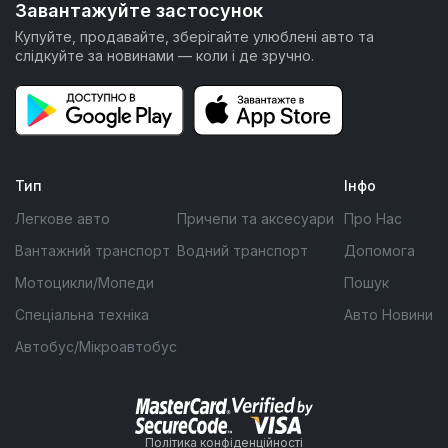
Завантажуйте застосунок
Купуйте, продавайте, зберігайте улюблені авто та
слідкуйте за новинами — коли і де зручно.
Тип
Інфо
Легкове авто
Причепи та аксесуари
Про Нас
Вантажний транспорт
Водний транспорт
Допомога
Мотоцикли/Мопеди
Пошук
Спеціальна техніка
Авто Новини
Автобус/Мікроавтобус
Політика конфіденційності