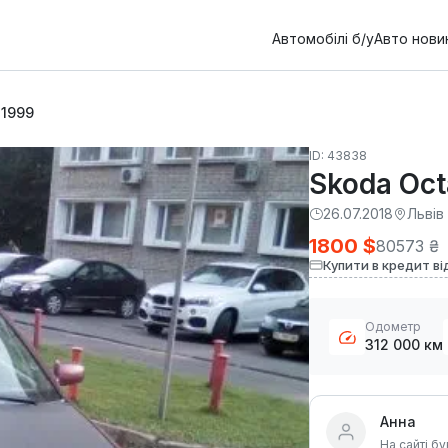
Автомобілі б/у
Авто нови
 1999
ID: 43838
Skoda Oct
26.07.2018
Львів
1800 $
80573 ₴
Купити в кредит ві
Одометр
312 000 км
Анна
На сайті бу