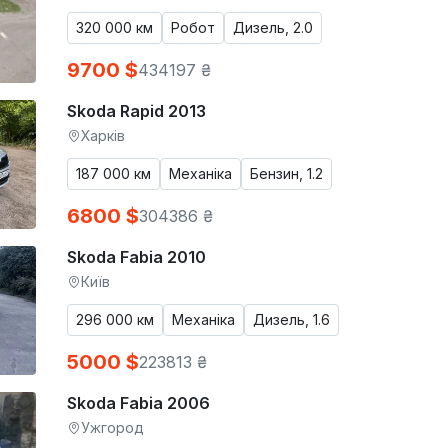
320 000 км
Робот
Дизель, 2.0
9700 $
434197 ₴
Skoda Rapid 2013
Харків
187 000 км
Механіка
Бензин, 1.2
6800 $
304386 ₴
Skoda Fabia 2010
Київ
296 000 км
Механіка
Дизель, 1.6
5000 $
223813 ₴
Skoda Fabia 2006
Ужгород