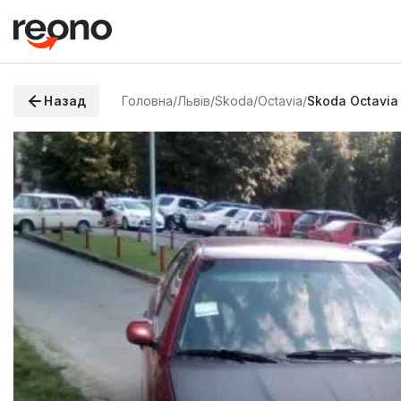
Назад
Головна
/
Львів
/
Skoda
/
Octavia
/
Skoda Octavia