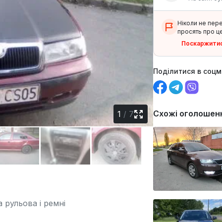
Ніколи не пер
просять про це
Поскаржити
Поділитися в соц
Схожі оголошен
1
/
7
 рульова і ремні