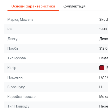
Основні характеристики
Комплектація
Марка, Модель
Skod
Рік
1999
Двигун
Дизел
Пробіг
312 
Тип кузова
Сед
Колір
Покоління
I (A4
В розшуку
Ні
Коробка передач
Меха
Тип Приводу
Пере