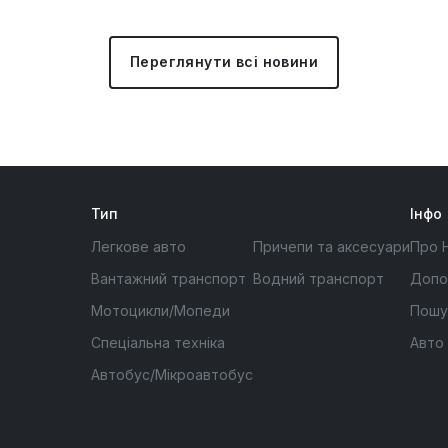
Переглянути всі новини
Тип
Інфо
Легкове авто
Причепи та аксесуари
Про 
Вантажний транспорт
Водний транспорт
Допо
Мотоцикли/Мопеди
Пошу
Спеціальна техніка
Авто
Автобус/Мікроавтобус