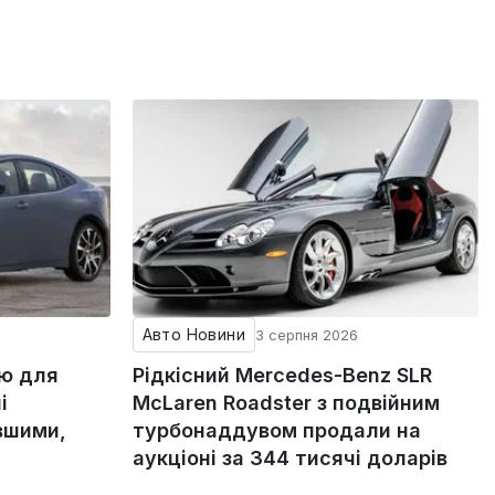
Авто Новини
3 серпня 2026
ію для
Рідкісний Mercedes-Benz SLR
і
McLaren Roadster з подвійним
вшими,
турбонаддувом продали на
аукціоні за 344 тисячі доларів