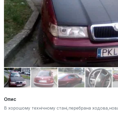
Опис
В хорошому технічному стані,перебрана ходова,нова