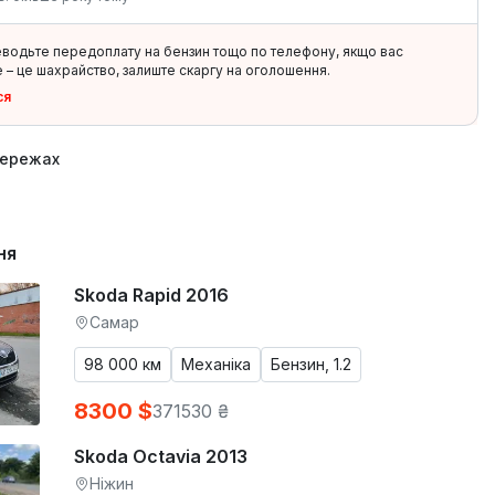
еводьте передоплату на бензин тощо по телефону, якщо вас
 – це шахрайство, залиште скаргу на оголошення.
ся
мережах
ня
Skoda Rapid 2016
Самар
98 000 км
Механіка
Бензин, 1.2
8300 $
371530 ₴
Skoda Octavia 2013
Ніжин