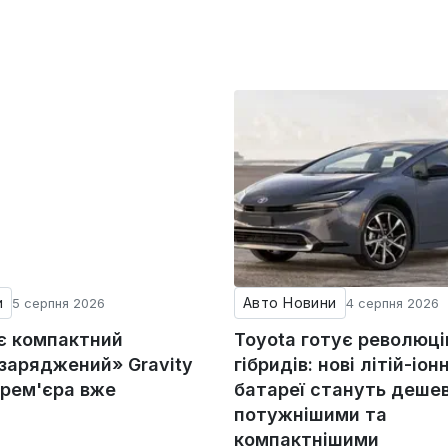
и
Авто Новини
5 серпня 2026
4 серпня 2026
ує компактний
Toyota готує революц
«заряджений» Gravity
гібридів: нові літій-іонн
прем'єра вже
батареї стануть деше
потужнішими та
компактнішими