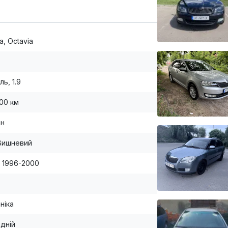
a, Octavia
ь, 1.9
000 км
ан
Вишневий
) 1996-2000
ніка
дній