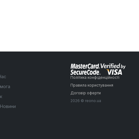
Нас
Політика конфіденційності
Правила користування
мога
Договір оферти
к
2026 © reono.ua
 Новини