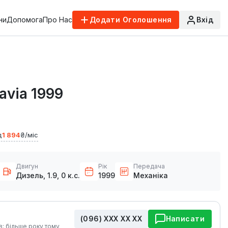
ни
Допомога
Про Нас
Додати Оголошення
Вхід
avia 1999
д
1 894
₴/міс
Двигун
Рік
Передача
Дизель, 1.9, 0 к.с.
1999
Механіка
(096) ХХХ ХХ ХХ
Написати
в: більше року тому