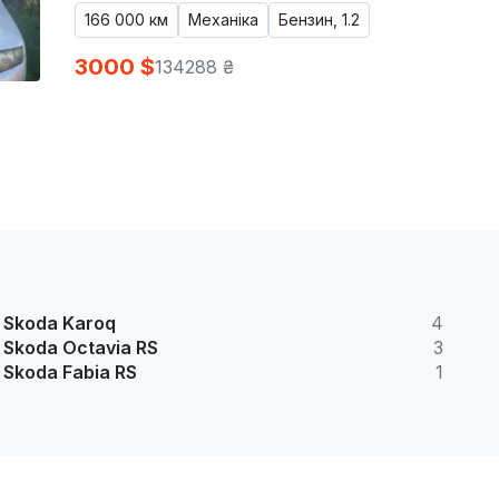
166 000 км
Механіка
Бензин, 1.2
3000 $
134288 ₴
Skoda Karoq
4
Skoda Octavia RS
3
Skoda Fabia RS
1