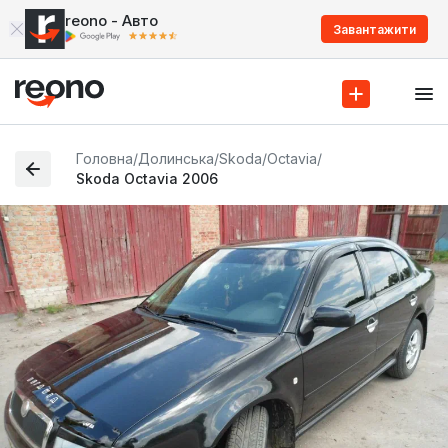
reono - Авто
Завантажити
Головна
/
Долинська
/
Skoda
/
Octavia
/
Skoda Octavia 2006