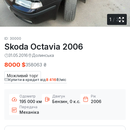
1
/
3
ID: 30000
Skoda Octavia 2006
31.05.2016
Долинська
8000 $
358063 ₴
Можливий торг
Купити в кредит від
8 416
₴/міс
Одометр
Двигун
Рік
195 000 км
Бензин, 0 к.с.
2006
Передача
Механіка