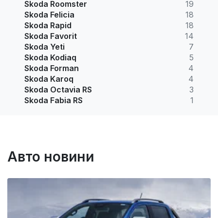
Skoda Roomster
19
Skoda Felicia
18
Skoda Rapid
18
Skoda Favorit
14
Skoda Yeti
7
Skoda Kodiaq
5
Skoda Forman
4
Skoda Karoq
4
Skoda Octavia RS
3
Skoda Fabia RS
1
Авто новини