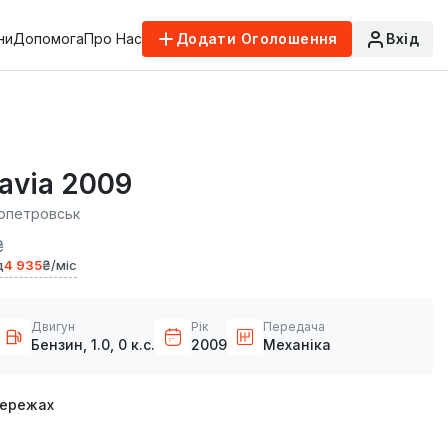
ни
Допомога
Про Нас
Додати Оголошення
Вхід
avia 2009
опетровськ
₴
д
4 935
₴/міс
Двигун
Рік
Передача
Бензин, 1.0, 0 к.с.
2009
Механіка
мережах