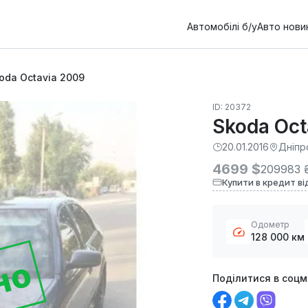
Автомобілі б/у
Авто нови
oda Octavia 2009
ID: 20372
Skoda Oct
20.01.2016
Дніпр
4699 $
209983 
Купити в кредит ві
Одометр
128 000 км
но
Поділитися в соц