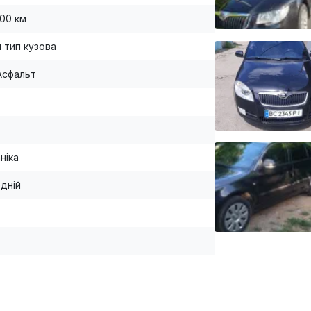
000 км
й тип кузова
Асфальт
ніка
дній