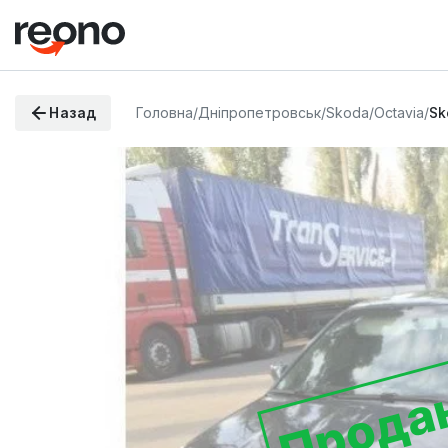
Назад
Головна
/
Дніпропетровськ
/
Skoda
/
Octavia
/
Sk
Прода