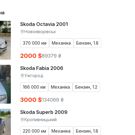
ня
Skoda Octavia 2001
Новояворівськ
370 000 км
Механіка
Бензин, 1.8
2000 $
89379 ₴
Skoda Fabia 2006
Ужгород
166 000 км
Механіка
Бензин, 1.2
3000 $
134069 ₴
Skoda Superb 2009
Кропивницький
220 000 км
Механіка
Бензин, 1.8