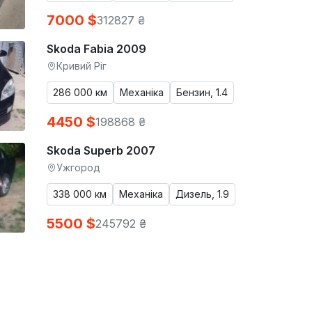
7000 $
312827 ₴
Skoda Fabia 2009
Кривий Ріг
286 000 км
Механіка
Бензин, 1.4
4450 $
198868 ₴
Skoda Superb 2007
Ужгород
338 000 км
Механіка
Дизель, 1.9
5500 $
245792 ₴