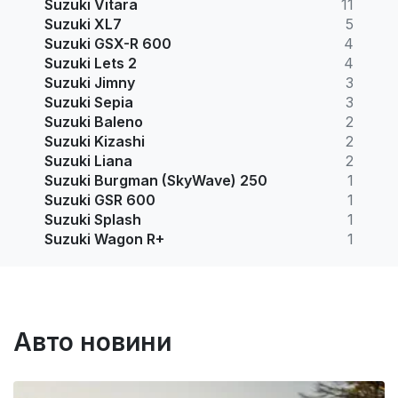
Suzuki Vitara
11
Suzuki XL7
5
Suzuki GSX-R 600
4
Suzuki Lets 2
4
Suzuki Jimny
3
Suzuki Sepia
3
Suzuki Baleno
2
Suzuki Kizashi
2
Suzuki Liana
2
Suzuki Burgman (SkyWave) 250
1
Suzuki GSR 600
1
Suzuki Splash
1
Suzuki Wagon R+
1
Авто новини