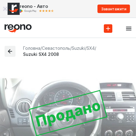
reono - Авто
Завантажити
Головна
/
Севастополь
/
Suzuki
/
SX4
/
Suzuki SX4 2008
Продано