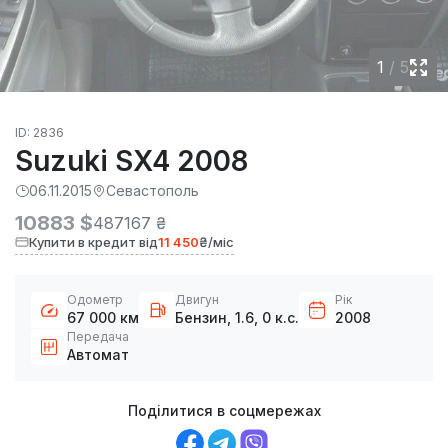
1
/
5
ID: 2836
Suzuki SX4 2008
06.11.2015
Севастополь
10883 $
487167 ₴
Купити в кредит від
11 450
₴/міс
Одометр
Двигун
Рік
67 000 км
Бензин, 1.6, 0 к.с.
2008
Передача
Автомат
Поділитися в соцмережах