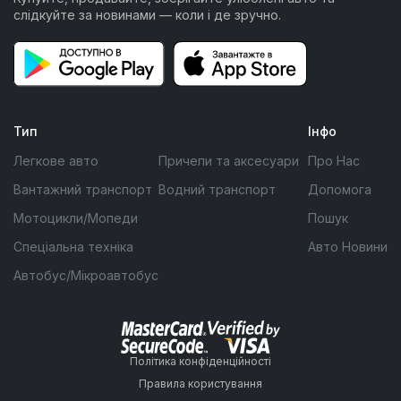
слідкуйте за новинами — коли і де зручно.
Тип
Інфо
Легкове авто
Причепи та аксесуари
Про Нас
Вантажний транспорт
Водний транспорт
Допомога
Мотоцикли/Мопеди
Пошук
Спеціальна техніка
Авто Новини
Автобус/Мікроавтобус
Політика конфіденційності
Правила користування