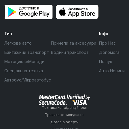
Тип
Інфо
Легкове авто
Причепи та аксесуари
Про Нас
Вантажний транспорт
Водний транспорт
Допомога
Мотоцикли/Мопеди
Пошук
Спеціальна техніка
Авто Новини
Автобус/Мікроавтобус
Політика конфіденційності
Правила користування
Договір оферти