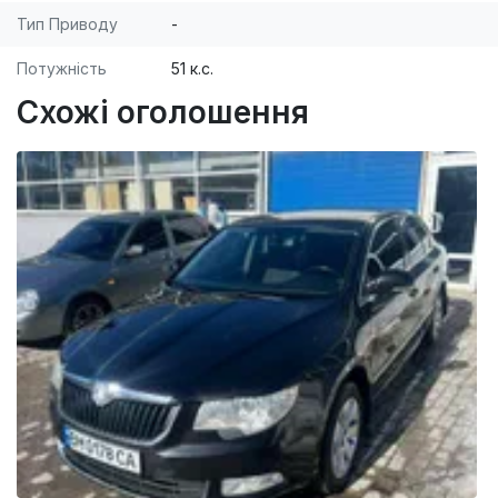
Тип Приводу
-
Потужність
51 к.с.
Схожі оголошення