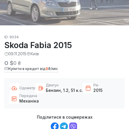
ID: 9034
Skoda Fabia 2015
09.11.2015
Київ
0 $
0 ₴
Купити в кредит від
0
₴/міс
Двигун
Рік
Одометр
Бензин, 1.2, 51 к.с.
2015
Передача
Механіка
Поділитися в соцмережах