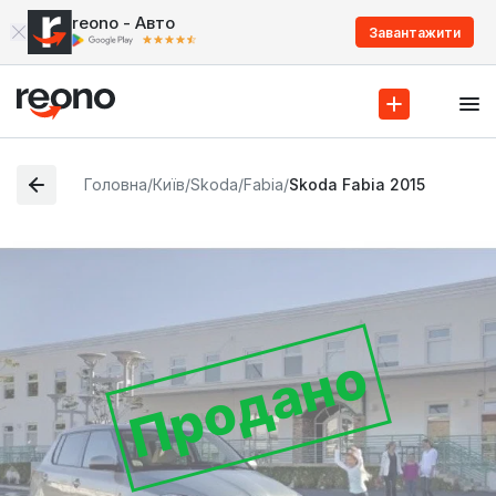
reono - Авто
Завантажити
Головна
/
Київ
/
Skoda
/
Fabia
/
Skoda Fabia 2015
Продано