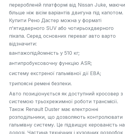
переробленій платформі від
Nissan Juke
, маючи
більше ніж вісім варіантів двигуна під капотом.
Купити Рено Дастер можна у форматі
п'ятидверного SUV або чотирьохдверного
пікапа. Серед основних переваг авто варто
відзначити:
вантажопідйомність у 510 кг;
антипробуксовочну функцію ASR;
систему екстреної гальмівної дії EBA;
трипоясні ремені безпеки.
Авто позиціонується як доступний кросовер з
системою трьохрежимної роботи трансмісії.
Також Renault Duster має електронні
розподільники, що дозволяють контролювати
гальмівну систему. Це підвищує керованість на
дорозі. Частина технічних і кузовних розробок