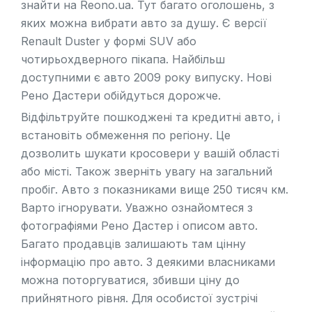
знайти на Reono.ua. Тут багато оголошень, з
яких можна вибрати авто за душу. Є версії
Renault Duster у формі SUV або
чотирьохдверного пікапа. Найбільш
доступними є авто 2009 року випуску. Нові
Рено Дастери обійдуться дорожче.
Відфільтруйте пошкоджені та кредитні авто, і
встановіть обмеження по регіону. Це
дозволить шукати кросовери у вашій області
або місті. Також зверніть увагу на загальний
пробіг. Авто з показниками вище 250 тисяч км.
Варто ігнорувати. Уважно ознайомтеся з
фотографіями Рено Дастер і описом авто.
Багато продавців залишають там цінну
інформацію про авто. З деякими власниками
можна поторгуватися, збивши ціну до
прийнятного рівня. Для особистої зустрічі