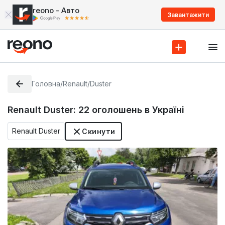
reono - Авто
Завантажити
Головна
/
Renault
/
Duster
Renault Duster:
22
оголошень в Україні
Renault Duster
Скинути