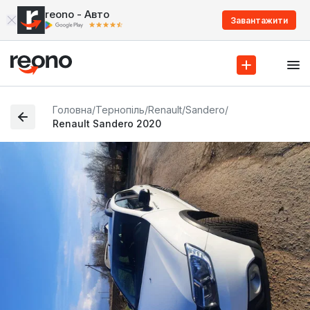
reono - Авто
Завантажити
Головна
/
Тернопіль
/
Renault
/
Sandero
/
Renault Sandero 2020