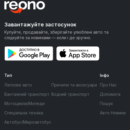
Завантажуйте застосунок
Купуйте, продавайте, зберігайте улюблені авто та
слідкуйте за новинами — коли і де зручно.
Тип
Інфо
Легкове авто
Причепи та аксесуари
Про Нас
Вантажний транспорт
Водний транспорт
Допомога
Мотоцикли/Мопеди
Пошук
Спеціальна техніка
Авто Новини
Автобус/Мікроавтобус