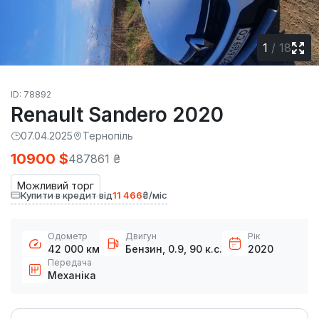
1
/
18
ID: 78892
Renault Sandero 2020
07.04.2025
Тернопіль
10900 $
487861 ₴
Можливий торг
Купити в кредит від
11 466
₴/міс
Одометр
Двигун
Рік
42 000 км
Бензин, 0.9, 90 к.с.
2020
Передача
Механіка