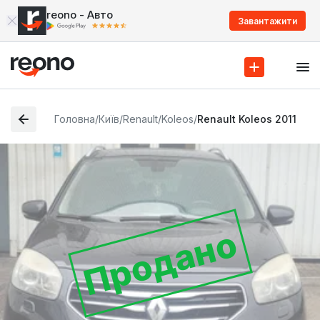
reono - Авто
Завантажити
Головна
/
Київ
/
Renault
/
Koleos
/
Renault Koleos 2011
Продано