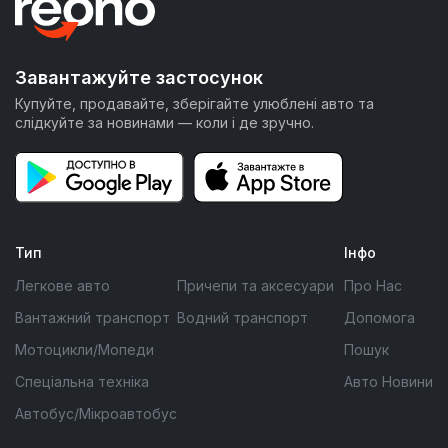
Завантажуйте застосунок
Купуйте, продавайте, зберігайте улюблені авто та
слідкуйте за новинами — коли і де зручно.
Тип
Інфо
Легкове авто
Причепи та аксесуари
Про Нас
Вантажний транспорт
Водний транспорт
Допомога
Мотоцикли/Мопеди
Пошук
Спеціальна техніка
Авто Новини
Автобус/Мікроавтобус