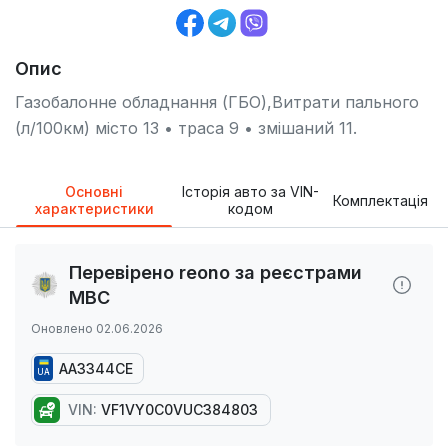
Опис
Газобалонне обладнання (ГБО),Витрати пального
(л/100км) місто 13 • траса 9 • змішаний 11.
Основні
Історія авто за VIN-
Комплектація
характеристики
кодом
Перевірено reono за реєстрами
МВС
Оновлено 02.06.2026
AA3344CE
UA
VIN:
VF1VY0C0VUC384803