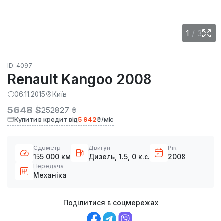
1
/
3
ID: 4097
Renault Kangoo 2008
06.11.2015
Київ
5648 $
252827 ₴
Купити в кредит від
5 942
₴/міс
Одометр
Двигун
Рік
155 000 км
Дизель, 1.5, 0 к.с.
2008
Передача
Механіка
Поділитися в соцмережах