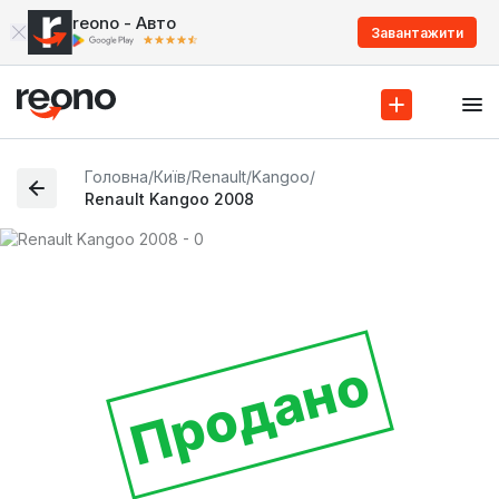
reono - Авто
Завантажити
Головна
/
Київ
/
Renault
/
Kangoo
/
Renault Kangoo 2008
Продано