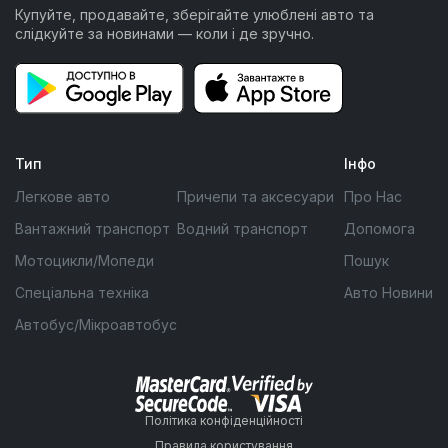
Купуйте, продавайте, зберігайте улюблені авто та
слідкуйте за новинами — коли і де зручно.
Тип
Інфо
Легкове авто
Причепи та аксесуари
Про Нас
Вантажний транспорт
Водний транспорт
Допомога
Мотоцикли/Мопеди
Пошук
Спеціальна техніка
Авто Новини
Автобус/Мікроавтобус
Політика конфіденційності
Правила користування