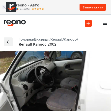
reono - Авто
Завантажити
Головна
/
Вижниця
/
Renault
/
Kangoo
/
Renault Kangoo 2002