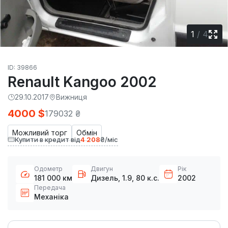
1
/
4
ID: 39866
Renault Kangoo 2002
29.10.2017
Вижниця
4000 $
179032 ₴
Можливий торг
Обмін
Купити в кредит від
4 208
₴/міс
Одометр
Двигун
Рік
181 000 км
Дизель, 1.9, 80 к.с.
2002
Передача
Механіка