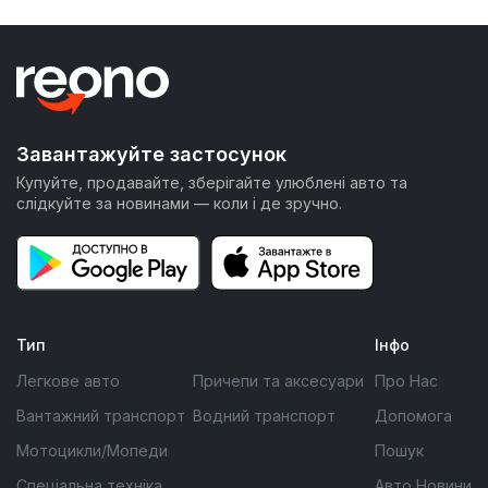
Завантажуйте застосунок
Купуйте, продавайте, зберігайте улюблені авто та
слідкуйте за новинами — коли і де зручно.
Тип
Інфо
Легкове авто
Причепи та аксесуари
Про Нас
Вантажний транспорт
Водний транспорт
Допомога
Мотоцикли/Мопеди
Пошук
Спеціальна техніка
Авто Новини