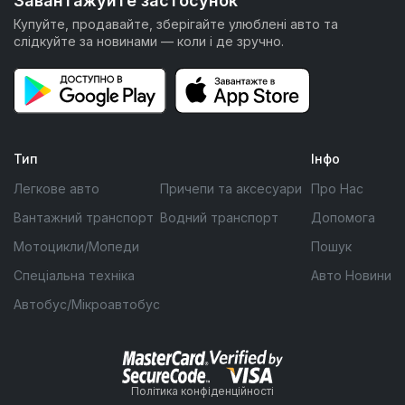
Завантажуйте застосунок
Купуйте, продавайте, зберігайте улюблені авто та
слідкуйте за новинами — коли і де зручно.
Тип
Інфо
Легкове авто
Причепи та аксесуари
Про Нас
Вантажний транспорт
Водний транспорт
Допомога
Мотоцикли/Мопеди
Пошук
Спеціальна техніка
Авто Новини
Автобус/Мікроавтобус
Політика конфіденційності