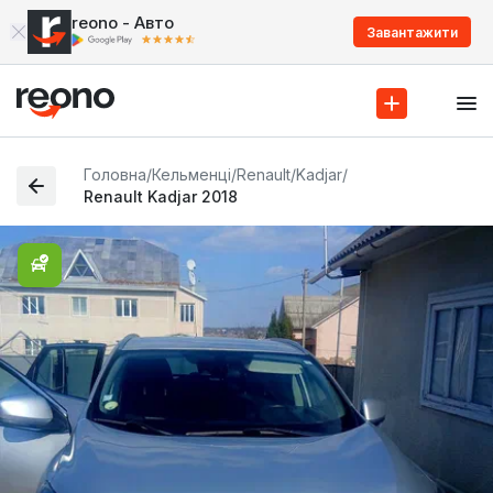
reono - Авто
Завантажити
Головна
/
Кельменці
/
Renault
/
Kadjar
/
Renault Kadjar 2018