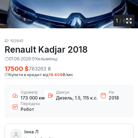
1
/
6
ID: 102945
Renault Kadjar 2018
01.06.2026
Кельменці
17500 $
783263 ₴
Купити в кредит від
18 409
₴/міс
Одометр
Двигун
Рік
173 000 км
Дизель, 1.5, 115 к.с.
2018
Передача
Робот
Інна Л