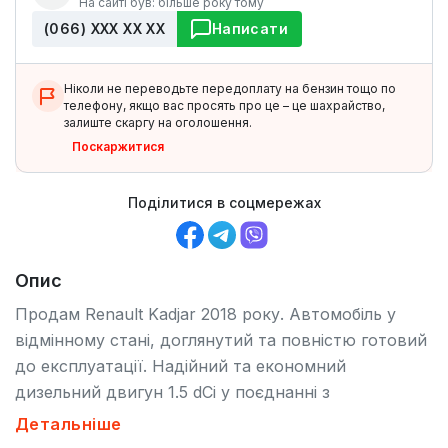
На сайті був: більше року тому
(066) ХХХ ХХ ХХ
Написати
Ніколи не переводьте передоплату на бензин тощо по
телефону, якщо вас просять про це – це шахрайство,
залиште скаргу на оголошення.
Поскаржитися
Поділитися в соцмережах
Опис
Продам Renault Kadjar 2018 року. Автомобіль у
відмінному стані, доглянутий та повністю готовий
до експлуатації. Надійний та економний
дизельний двигун 1.5 dCi у поєднанні з
автоматичною коробкою передач забезпечують
Детальніше
комфортне та приємне керування. ✔ Рік випуску: