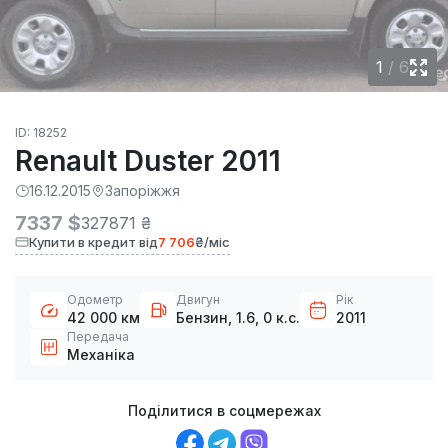
1
/
6
ID: 18252
Renault Duster 2011
16.12.2015
Запоріжжя
7337 $
327871 ₴
Купити в кредит від
7 706
₴/міс
Одометр
Двигун
Рік
42 000 км
Бензин, 1.6, 0 к.с.
2011
Передача
Механіка
Поділитися в соцмережах