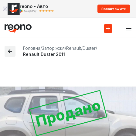
reono - Авто
Завантажити
Головна
/
Запоріжжя
/
Renault
/
Duster
/
Renault Duster 2011
Продано