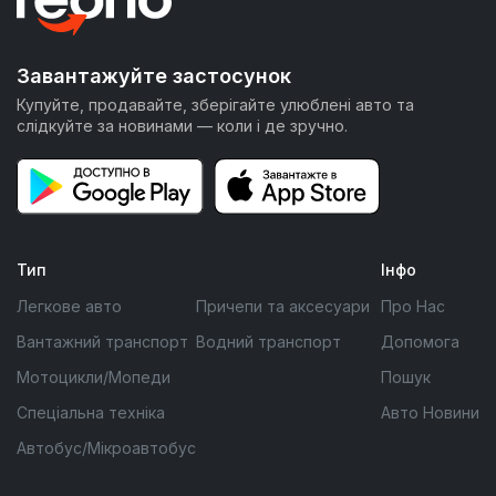
Завантажуйте застосунок
Купуйте, продавайте, зберігайте улюблені авто та
слідкуйте за новинами — коли і де зручно.
Тип
Інфо
Легкове авто
Причепи та аксесуари
Про Нас
Вантажний транспорт
Водний транспорт
Допомога
Мотоцикли/Мопеди
Пошук
Спеціальна техніка
Авто Новини
Автобус/Мікроавтобус