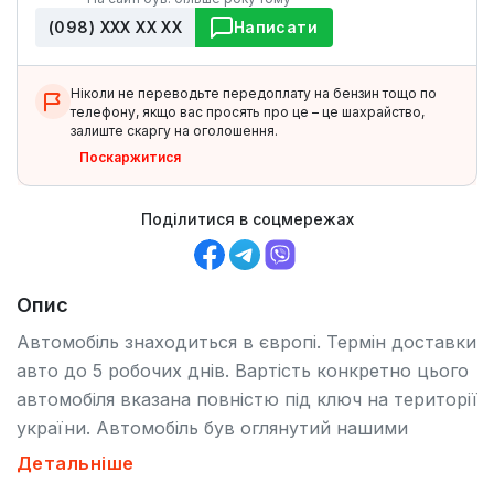
(098) ХХХ ХХ ХХ
Написати
Ніколи не переводьте передоплату на бензин тощо по
телефону, якщо вас просять про це – це шахрайство,
залиште скаргу на оголошення.
Поскаржитися
Поділитися в соцмережах
Опис
Автомобіль знаходиться в європі. Термін доставки
авто до 5 робочих днів. Вартість конкретно цього
автомобіля вказана повністю під ключ на території
україни. Автомобіль був оглянутий нашими
фахівцями(авто без дтп та з оригінальним
Детальніше
пробігом). Після пригону автомобіля наша компанія