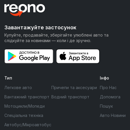
Завантажуйте застосунок
Купуйте, продавайте, зберігайте улюблені авто та
слідкуйте за новинами — коли і де зручно.
Тип
Інфо
Легкове авто
Причепи та аксесуари
Про Нас
Вантажний транспорт
Водний транспорт
Допомога
Мотоцикли/Мопеди
Пошук
Спеціальна техніка
Авто Новини
Автобус/Мікроавтобус