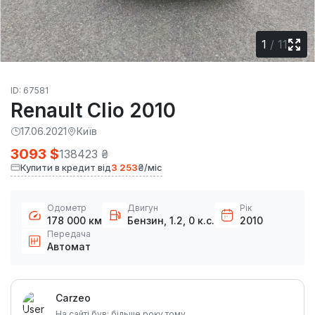
1
/
11
ID: 67581
Renault Clio 2010
17.06.2021
Київ
3093 $
138423 ₴
Купити в кредит від
3 253
₴/міс
Одометр
Двигун
Рік
178 000 км
Бензин, 1.2, 0 к.с.
2010
Передача
Автомат
Carzeo
На сайті був: більше року тому