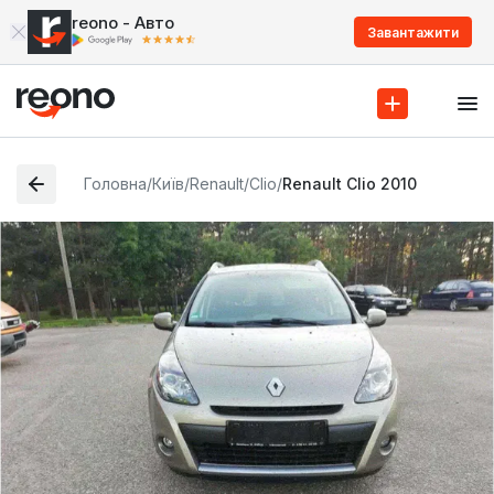
reono - Авто
Завантажити
Головна
/
Київ
/
Renault
/
Clio
/
Renault Clio 2010