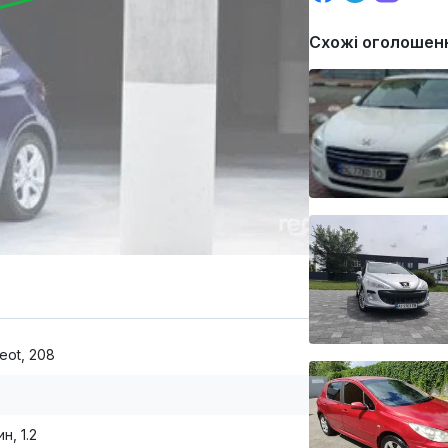
Схожі оголошен
eot, 208
н, 1.2