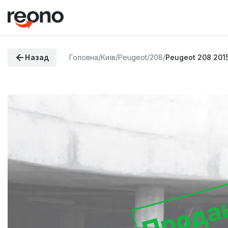
Назад
Головна
/
Київ
/
Peugeot
/
208
/
Peugeot 208 201
Прода