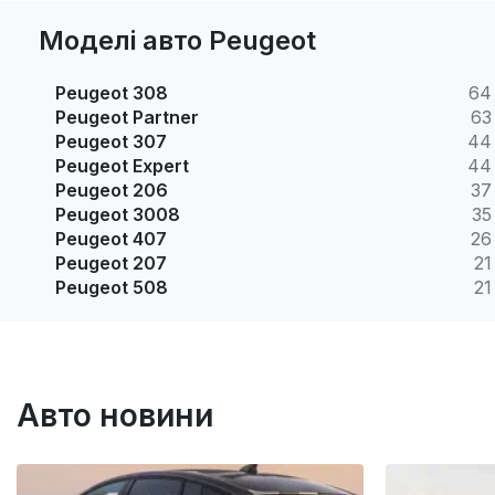
Моделі авто Peugeot
Peugeot 308
64
Peugeot Partner
63
Peugeot 307
44
Peugeot Expert
44
Peugeot 206
37
Peugeot 3008
35
Peugeot 407
26
Peugeot 207
21
Peugeot 508
21
Авто новини