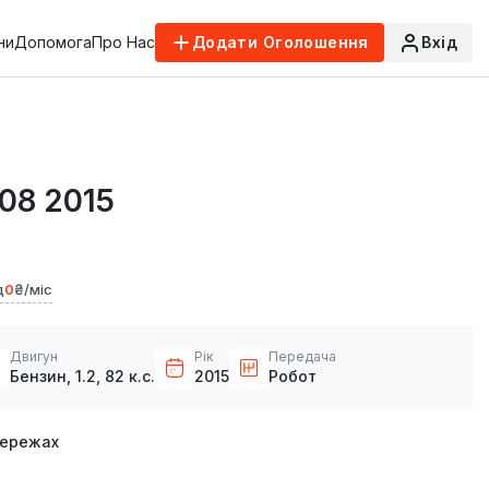
ни
Допомога
Про Нас
Додати Оголошення
Вхід
08 2015
д
0
₴/міс
Двигун
Рік
Передача
Бензин, 1.2, 82 к.с.
2015
Робот
мережах