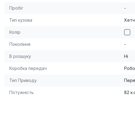
Пробіг
-
Тип кузова
Хетч
Колір
Покоління
-
В розшуку
Ні
Коробка передач
Робо
Тип Приводу
Пере
Потужність
82 к.