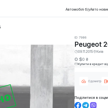
Автомобілі б/у
Авто нови
5
ID: 7986
Peugeot 2
09.11.2015
Київ
0 $
0 ₴
Купити в кредит ві
Одометр
но
Поділитися в соц