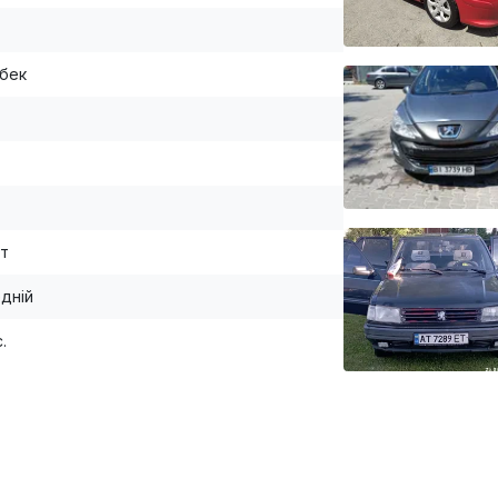
бек
т
дній
с.