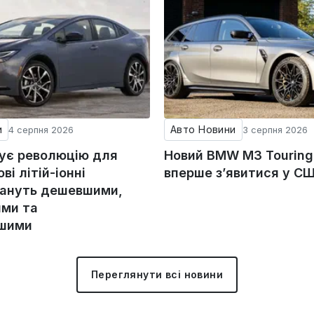
и
Авто Новини
4 серпня 2026
3 серпня 2026
тує революцію для
Новий BMW M3 Tourin
ові літій-іонні
вперше з’явитися у С
тануть дешевшими,
ми та
ішими
Переглянути всі новини