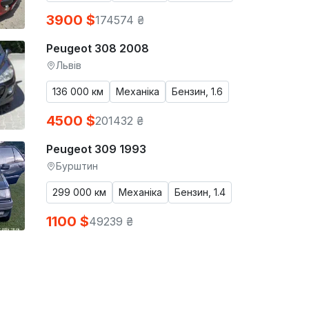
3900 $
174574 ₴
Peugeot 308 2008
Львів
136 000 км
Механіка
Бензин, 1.6
4500 $
201432 ₴
Peugeot 309 1993
Бурштин
299 000 км
Механіка
Бензин, 1.4
1100 $
49239 ₴