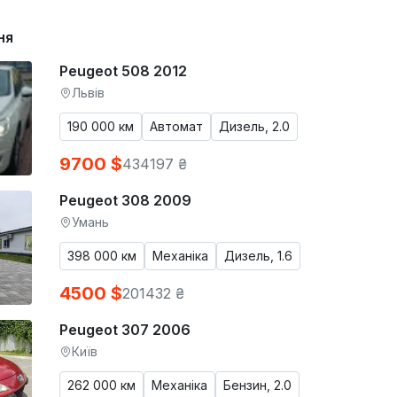
ня
Peugeot 508 2012
Львів
190 000 км
Автомат
Дизель, 2.0
9700 $
434197 ₴
Peugeot 308 2009
Умань
398 000 км
Механіка
Дизель, 1.6
4500 $
201432 ₴
Peugeot 307 2006
Київ
262 000 км
Механіка
Бензин, 2.0