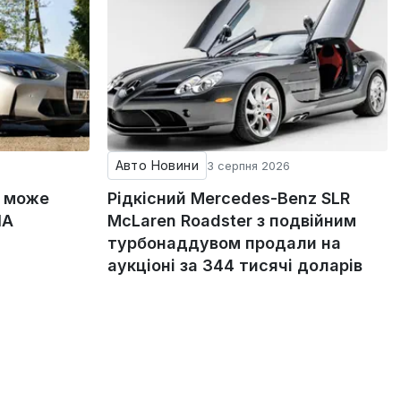
Авто Новини
3 серпня 2026
g може
Рідкісний Mercedes-Benz SLR
ША
McLaren Roadster з подвійним
турбонаддувом продали на
аукціоні за 344 тисячі доларів