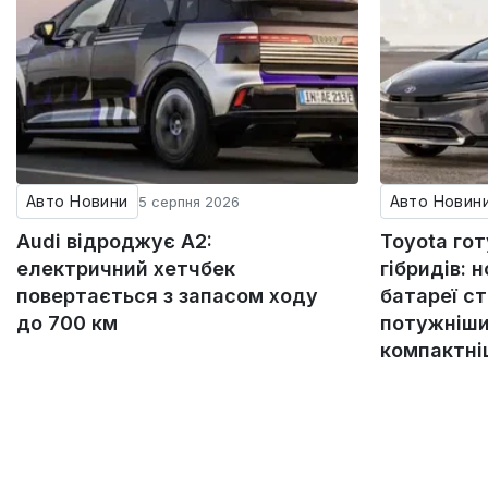
Авто Новини
Авто Новин
5 серпня 2026
Audi відроджує A2:
Toyota го
електричний хетчбек
гібридів: н
повертається з запасом ходу
батареї с
до 700 км
потужніши
компактн