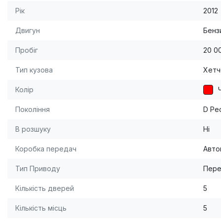
Рік
2012
Двигун
Бензи
Пробіг
20 0
Тип кузова
Хетч
Колір
Покоління
D Рес
В розшуку
Ні
Коробка передач
Авто
Тип Приводу
Пере
Кількість дверей
5
Кількість місць
5