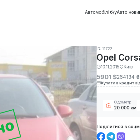
Автомобілі б/у
Авто нови
ID: 11722
Opel Cors
10.11.2015
Київ
5901 $
264134 ₴
Купити в кредит ві
Одометр
20 000 км
но
Поділитися в соц