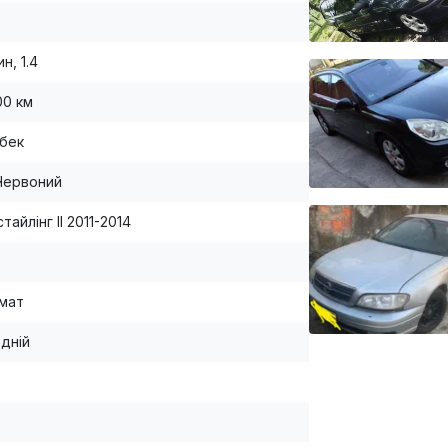
н, 1.4
00 км
бек
Червоний
тайлінг II 2011-2014
мат
дній