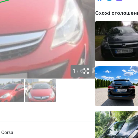
Схожі оголошен
1
/
6
, Corsa