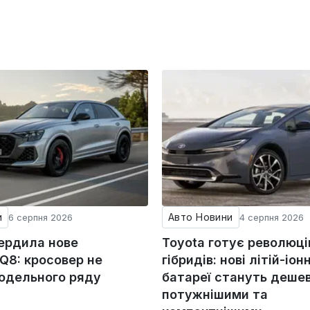
и
Авто Новини
6 серпня 2026
4 серпня 2026
вердила нове
Toyota готує революц
Q8: кросовер не
гібридів: нові літій-іонн
модельного ряду
батареї стануть деше
потужнішими та