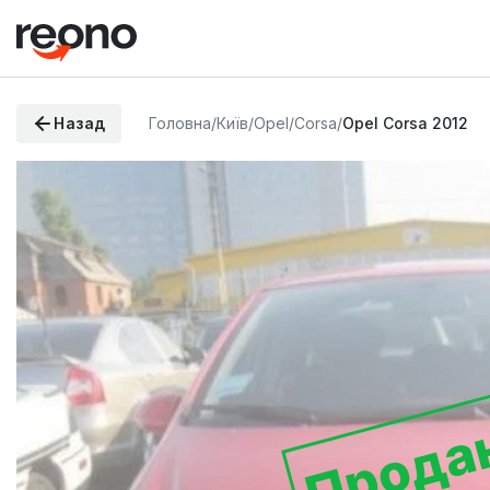
Назад
Головна
/
Київ
/
Opel
/
Corsa
/
Opel Corsa 2012
Прода