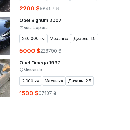
2200 $
98467 ₴
Opel Signum 2007
Біла Церква
240 000 км
Механіка
Дизель, 1.9
5000 $
223790 ₴
Opel Omega 1997
Миколаїв
2 000 км
Механіка
Дизель, 2.5
1500 $
67137 ₴