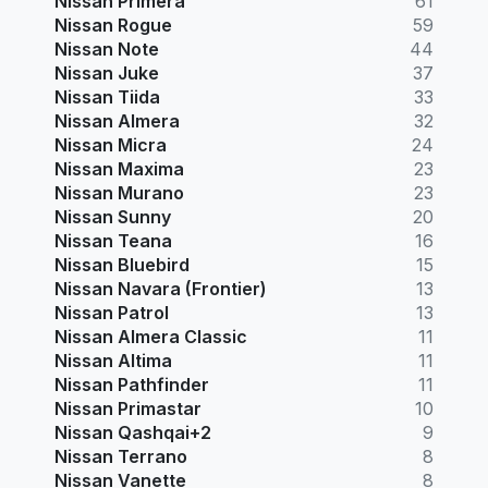
Nissan Primera
61
Nissan Rogue
59
Nissan Note
44
Nissan Juke
37
Nissan Tiida
33
Nissan Almera
32
Nissan Micra
24
Nissan Maxima
23
Nissan Murano
23
Nissan Sunny
20
Nissan Teana
16
Nissan Bluebird
15
Nissan Navara (Frontier)
13
Nissan Patrol
13
Nissan Almera Classic
11
Nissan Altima
11
Nissan Pathfinder
11
Nissan Primastar
10
Nissan Qashqai+2
9
Nissan Terrano
8
Nissan Vanette
8