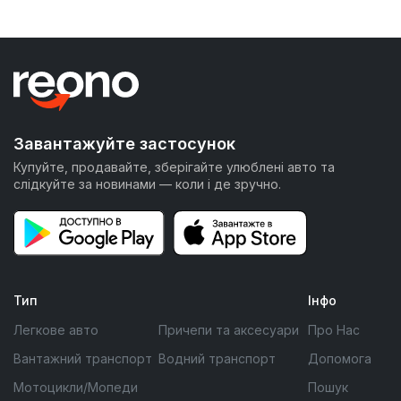
Завантажуйте застосунок
Купуйте, продавайте, зберігайте улюблені авто та
слідкуйте за новинами — коли і де зручно.
Тип
Інфо
Легкове авто
Причепи та аксесуари
Про Нас
Вантажний транспорт
Водний транспорт
Допомога
Мотоцикли/Мопеди
Пошук