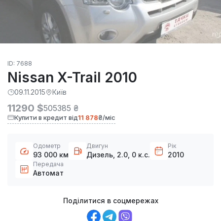
ID: 7688
Nissan X-Trail 2010
09.11.2015
Київ
11290 $
505385 ₴
Купити в кредит від
11 878
₴/міс
Одометр
Двигун
Рік
93 000 км
Дизель, 2.0, 0 к.с.
2010
Передача
Автомат
Поділитися в соцмережах