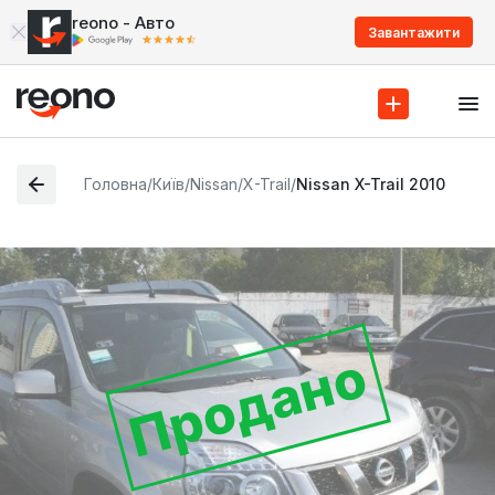
reono - Авто
Завантажити
Головна
/
Київ
/
Nissan
/
X-Trail
/
Nissan X-Trail 2010
Продано