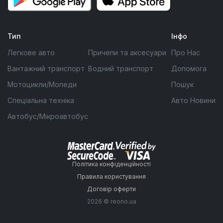
Тип
Інфо
Легкове авто
Причепи та аксесуари
Про Нас
Вантажний транспорт
Водний транспорт
Допомога
Мотоцикли/Мопеди
Пошук
Спеціальна техніка
Авто Новини
Автобус/Мікроавтобус
Політика конфіденційності
Правила користування
Договір оферти
2026 © reono.ua