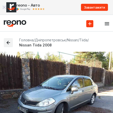
reono - Авто
Завантажити
Головна
/
Дніпропетровськ
/
Nissan
/
Tiida
/
Nissan Tiida 2008