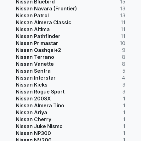
Nissan Bluebird
15
Nissan Navara (Frontier)
13
Nissan Patrol
13
Nissan Almera Classic
11
Nissan Altima
11
Nissan Pathfinder
11
Nissan Primastar
10
Nissan Qashqai+2
9
Nissan Terrano
8
Nissan Vanette
8
Nissan Sentra
5
Nissan Interstar
4
Nissan Kicks
3
Nissan Rogue Sport
3
Nissan 200SX
1
Nissan Almera Tino
1
Nissan Ariya
1
Nissan Cherry
1
Nissan Juke Nismo
1
Nissan NP300
1
Nissan NV200
1