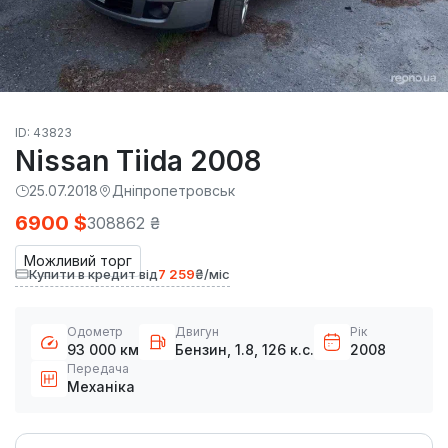
ID: 43823
Nissan Tiida 2008
25.07.2018
Дніпропетровськ
6900 $
308862 ₴
Можливий торг
Купити в кредит від
7 259
₴/міс
Одометр
Двигун
Рік
93 000 км
Бензин, 1.8, 126 к.с.
2008
Передача
Механіка