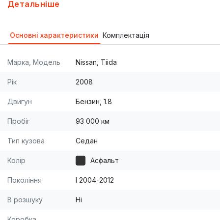
климатом. Пробег родной. Первая регистрация
Детальніше
10.2009. Не бита и не крашена ни одна деталь. Все
стекла родные. В машине не курили.Салон чистый.
Основні характеристики
Комплектація
Все ТО проводились вовремя. Хранится на
стоянке под навесом. Два ключа. Есть потертости
Марка, Модель
Nissan, Tiida
на бамперах. Второй владелец. Покупателю
комплект зимней шипованной резины в подарок.
Рік
2008
Двигун
Бензин, 1.8
Пробіг
93 000 км
Тип кузова
Седан
Колір
Асфальт
Покоління
I 2004-2012
В розшуку
Ні
Коробка