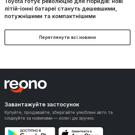
Toyota готує революцію для гібридів: нові
літій-іонні батареї стануть дешевшими,
потужнішими та компактнішими
Переглянути всі новини
Завантажуйте застосунок
Купуйте, продавайте, зберігайте улюблені авто та
слідкуйте за новинами — коли і де зручно.