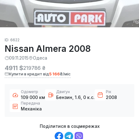
ID: 6622
Nissan Almera 2008
09.11.2015
Одеса
4911 $
219786 ₴
Купити в кредит від
5 166
₴/міс
Одометр
Двигун
Рік
109 000 км
Бензин, 1.6, 0 к.с.
2008
Передача
Механіка
Поділитися в соцмережах