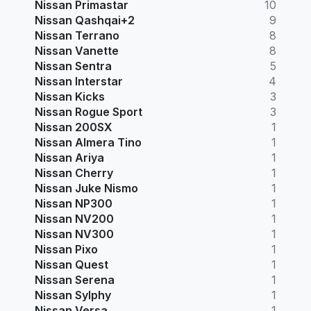
Nissan Primastar
10
Nissan Qashqai+2
9
Nissan Terrano
8
Nissan Vanette
8
Nissan Sentra
5
Nissan Interstar
4
Nissan Kicks
3
Nissan Rogue Sport
3
Nissan 200SX
1
Nissan Almera Tino
1
Nissan Ariya
1
Nissan Cherry
1
Nissan Juke Nismo
1
Nissan NP300
1
Nissan NV200
1
Nissan NV300
1
Nissan Pixo
1
Nissan Quest
1
Nissan Serena
1
Nissan Sylphy
1
Nissan Versa
1