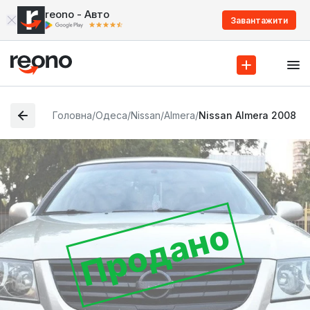
reono - Авто
Завантажити
Головна
/
Одеса
/
Nissan
/
Almera
/
Nissan Almera 2008
Продано